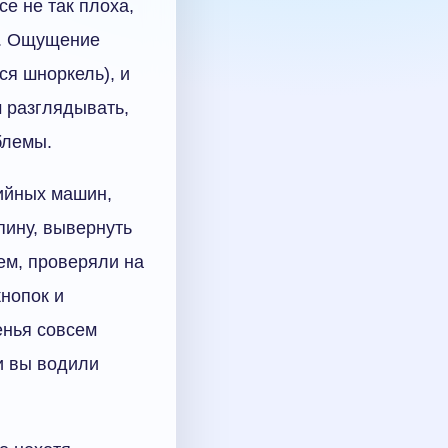
е не так плоха,
о. Ощущение
ся шноркель), и
м разглядывать,
блемы.
рийных машин,
пину, вывернуть
щем, проверяли на
кнопок и
енья совсем
и вы водили