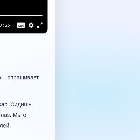
» – спрашивает
жас. Сидишь,
глаз. Мы с
лей.