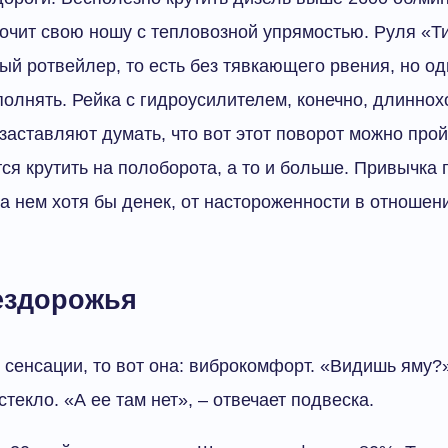
очит свою ношу с тепловозной упрямостью. Руля «Ти
ый ротвейлер, то есть без тявкающего рвения, но од
полнять. Рейка с гидроусилителем, конечно, длиннох
заставляют думать, что вот этот поворот можно прой
тся крутить на полоборота, а то и больше. Привычка 
на нем хотя бы денек, от настороженности в отношен
ездорожья
 сенсации, то вот она: виброкомфорт. «Видишь яму?
текло. «А ее там нет», – отвечает подвеска.