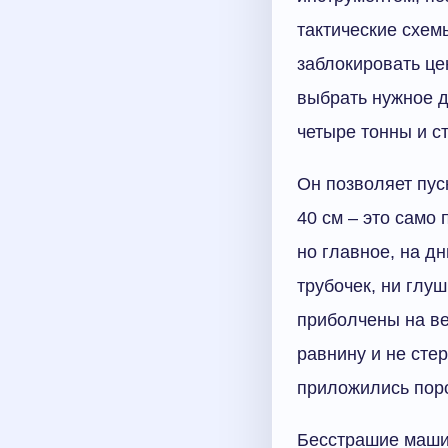
тактические схем
заблокировать ц
выбрать нужное д
четыре тонны и с
Он позволяет пус
40 см – это само
но главное, на дн
трубочек, ни глу
приболчены на ве
равнину и не сте
приложились поро
Бесстрашие машин