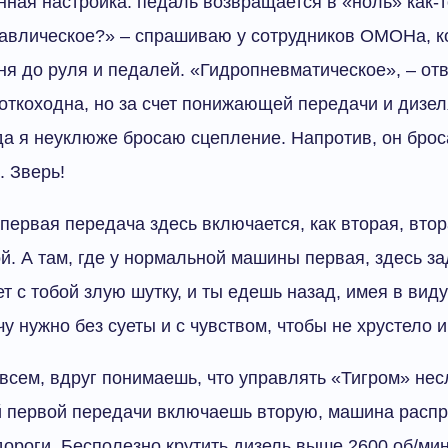
нная настройка: педаль возвращается в «ноль» как-т
авлическое?» – спрашиваю у сотрудников ОМОНа, к
ня до руля и педалей. «Гидропневматическое», – от
откоходна, но за счет понижающей передачи и дизел
гда я неуклюже бросаю сцепление. Напротив, он брос
. Зверь!
 первая передача здесь включается, как вторая, втор
ой. А там, где у нормальной машины первая, здесь за
т с тобой злую шутку, и ты едешь назад, имея в вид
у нужно без суеты и с чувством, чтобы не хрустело и
всем, вдруг понимаешь, что управлять «Тигром» не
 первой передачи включаешь вторую, машина распр
дороги. Бесполезно крутить дизель выше 2600 об/мин