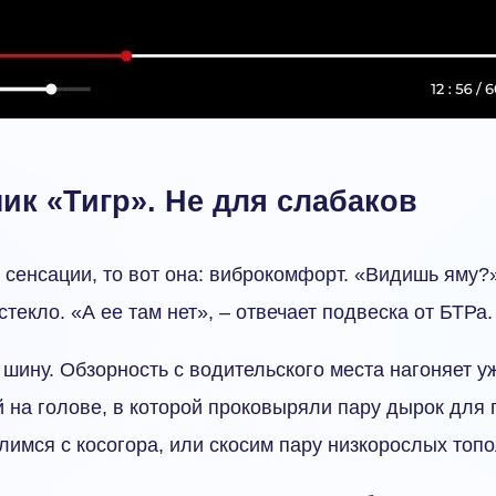
к «Тигр». Не для слабаков
 сенсации, то вот она: виброкомфорт. «Видишь яму?
текло. «А ее там нет», – отвечает подвеска от БТРа.
 шину. Обзорность с водительского места нагоняет у
й на голове, в которой проковыряли пару дырок для 
лимся с косогора, или скосим пару низкорослых топо