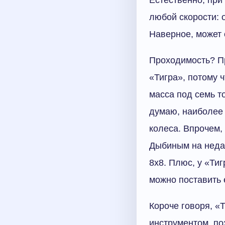
любой скорости: 
Наверное, может 
Проходимость? Пр
«Тигра», потому ч
масса под семь т
думаю, наиболее 
колеса. Впрочем,
Дыбиным на недав
8x8. Плюс, у «Тиг
можно поставить 
Короче говоря, «
инструментом, по