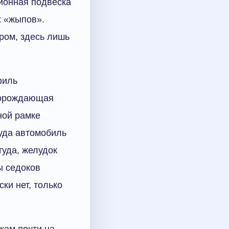
ионная подвеска
х «жыпов».
ром, здесь лишь
филь
 порождающая
ной рамке
куда автомобиль
туда, желудок
ы седоков
ки нет, только
кам почти на