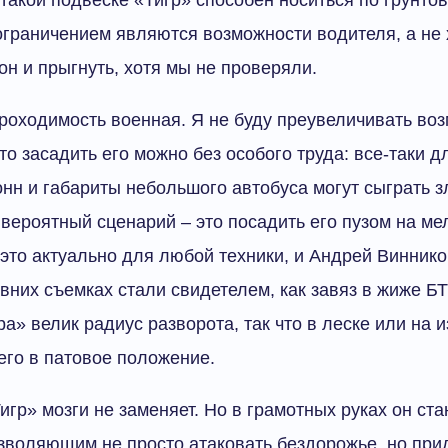
ограничением являются возможности водителя, а не 
он и прыгнуть, хотя мы не проверяли.
оходимость военная. Я не буду преувеличивать во
то засадить его можно без особого труда: все-таки д
онн и габариты небольшого автобуса могут сыграть з
вероятный сценарий – это посадить его пузом на ме
 это актуально для любой техники, и Андрей Винник
них съемках стали свидетелем, как завяз в жиже Б
ра» велик радиус разворота, так что в леске или на 
его в патовое положение.
Тигр» мозги не заменяет. Но в грамотных руках он ст
зволяющим не просто атаковать бездорожье, но пр