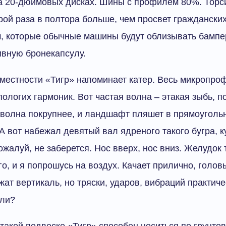
на 20-дюймовых дисках. Шины с профилем 80%. Торс
орой раза в полтора больше, чем просвет граждански
, которые обычные машины будут облизывать бампе
ивную бронекапсулу.
местности «Тигр» напоминает катер. Весь микропро
пологих гармоник. Вот частая волна – этакая зыбь,
т волна покрупнее, и ландшафт пляшет в прямоуголь
 А вот набежал девятый вал ядреного такого бугра, 
ожалуй, не заберется. Нос вверх, нос вниз. Желудок 
о, и я попрошусь на воздух. Качает прилично, голов
ат вертикаль, но тряски, ударов, вибраций практичес
 ли?
 такой подвеске «Тигр» способен носиться по грунтов