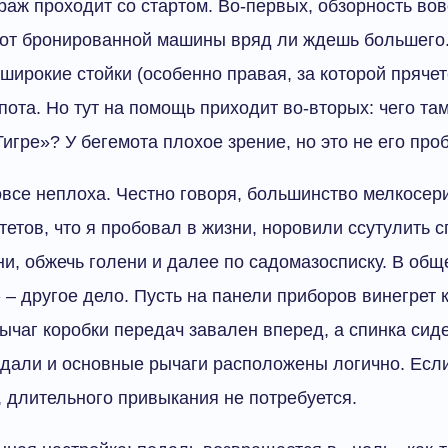
раж проходит со стартом. Во-первых, обзорность вовс
, от бронированной машины вряд ли ждешь большег
широкие стойки (особенно правая, за которой прячет
пота. Но тут на помощь приходит во-вторых: чего та
Тигре»? У бегемота плохое зрение, но это не его про
овсе неплоха. Честно говоря, большинство мелкосе
тетов, что я пробовал в жизни, норовили ссутулить с
ени, обжечь голени и далее по садомазосписку. В об
 – другое дело. Пусть на панели приборов винегрет 
рычаг коробки передач завален вперед, а спинка сид
педали и основные рычаги расположены логично. Есл
длительного привыкания не потребуется.