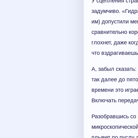
У сцепления стра
задумчиво. «Гидр
им) допустили ме
сравнительно кор
глохнет, даже ко
что вздрагиваешь
А, забыл сказать:
так далее до пят
времени это играе
Включать передач
Разобравшись со 
микроскопической
плывет по руслу 