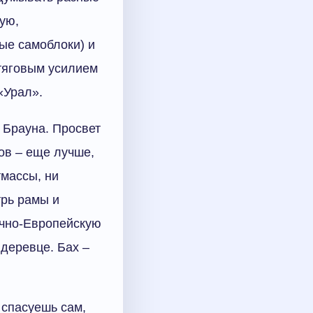
ую,
ые самоблоки) и
тяговым усилием
«Урал».
 Брауна. Просвет
сов – еще лучше,
тмассы, ни
трь рамы и
очно-Европейскую
 деревце. Бах –
 спасуешь сам,