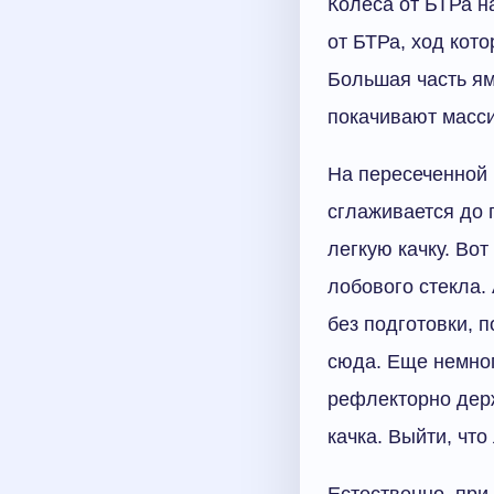
Колеса от БТРа 
от БТРа, ход кот
Большая часть ям
покачивают масс
На пересеченной 
сглаживается до 
легкую качку. Во
лобового стекла.
без подготовки, п
сюда. Еще немног
рефлекторно держ
качка. Выйти, что
Естественно, при