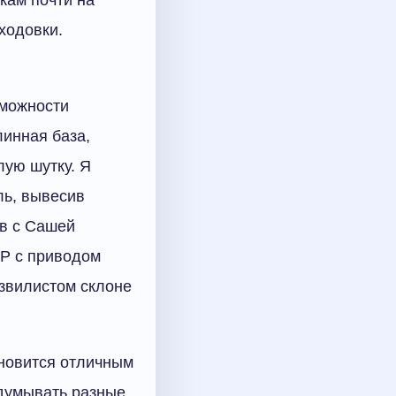
ходовки.
зможности
линная база,
лую шутку. Я
ль, вывесив
ов с Сашей
ТР с приводом
извилистом склоне
ановится отличным
идумывать разные