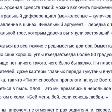
ы. Арсенал средств такой: можно включить пониженн
ентральный дифференциал (межколесные – кулачков
авление в шинах. Финальный аргумент – лебедка с 
тальной трос, которым давеча вытянули застрявший 
каться во все тяжкие с решимостью доктора Эмметта
 по себе хорошо, углы въезда/съезда более 50 граду
ище нет ничего такого, чего было бы жалко. Ни плас
шителей. Даже картеры главных передач укутаны вну
ка, так что «Тигр» способен проползти на пузе Вост
реться в пыль. Хлоп – это мы врезались в небольшое
гом о холм. «Бей меня, бей, если хочешь любви. »
ы, впрочем, не отменяет страх водителя, и, скорее,