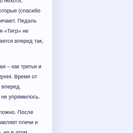
о нехотя,
оторые (спасибо
вечают. Педаль
я «Тигр» не
ается вперед так,
ая – как третья и
дняя. Время от
у вперед.
 не упрямилось.
сложно. После
авляет плечи и
, но в этом