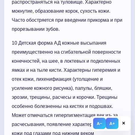
распространяться на туловище. Характерно
мокнутие, образование корок, сухость кожи.
Часто обостряется при введении прикорма и при
прорезывании зубов.
10 Детская форма АД кожные высыпания
преимущественно на сгибательной поверхности
конечностей, на шее, в локтевых и подколенных
ямках и на тыле кисти. Характерны гиперемия и
отек кожи, лихенифиакция (утолщение и
усиление кожного рисунка), папулы, бляшки,
эрозии, трещины, расчесы и корочки. Трещины
особенно болезненны на кистях и подошвах.
Может отмечаться гиперпигментация век из- за
×
A−
A+
расчесывания, появление характерной складки
кожи под глазами под нижним веком