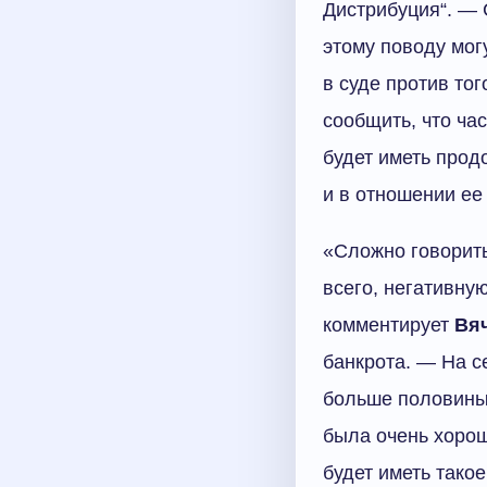
Дистрибуция“. —
этому поводу мог
в суде против то
сообщить, что ча
будет иметь прод
и в отношении ее
«Сложно говорить
всего, негативну
комментирует
Вя
банкрота. — На с
больше половины 
была очень хорош
будет иметь тако