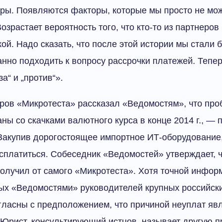
гры. Появляются факторы, которые мы просто не мо
озрастает вероятность того, что кто-то из партнеров
кой. Надо сказать, что после этой истории мы стали 
но подходить к вопросу рассрочки платежей. Тепе
а“ и „против“».
ров «Микротеста» рассказал «Ведомостям», что пр
ны со скачками валютного курса в конце 2014 г., — 
Закупив дорогостоящее импортное ИТ-оборудование,
асплатиться. Собеседник «Ведомостей» утверждает, ч
лучил от самого «Микротеста». Хотя точной информ
ых «Ведомостями» руководителей крупных российск
огласны с предположением, что причиной неуплат яв
 Юрист, консультирующий истцов, называет другую п