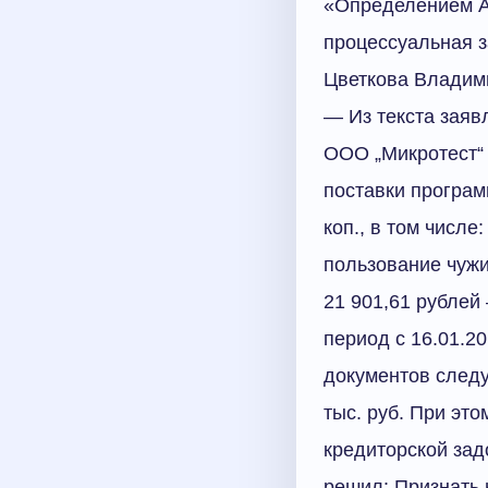
«Определением Ар
процессуальная 
Цветкова Владими
— Из текста заяв
ООО „Микротест“ 
поставки програм
коп., в том числе
пользование чужим
21 901,61 рублей
период с 16.01.20
документов следу
тыс. руб. При эт
кредиторской зад
решил: Признать 