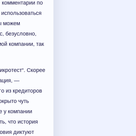
 комментарии по
е использоваться
мы можем
с, безусловно,
ой компании, так
икротест“. Скорее
ация, —
го из кредиторов
окрыто чуть
е у компании
ь, что история
овия диктуют