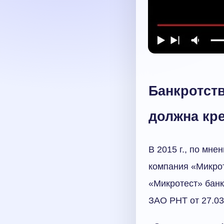
Банкротств
должна кр
В 2015 г., по мн
компания «Микрот
«Микротест» банк
ЗАО РНТ от 27.03.