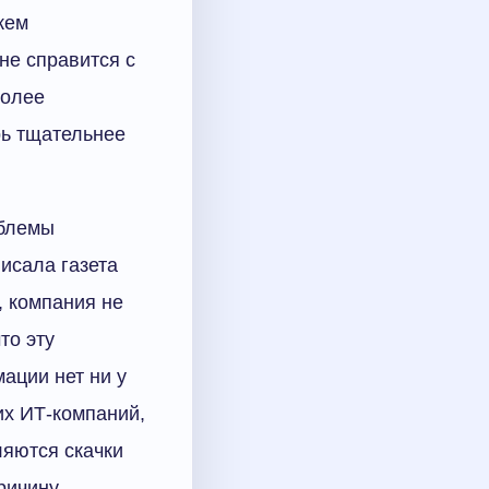
жем
 не справится с
более
рь тщательнее
облемы
писала газета
 компания не
то эту
ации нет ни у
их ИТ-компаний,
ляются скачки
ричину