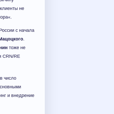
 клиенты не
тора«.
России с начала
Мацоцкого
.
нин
тоже не
ия CRN/RE
в число
Основными
инг и внедрение