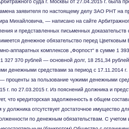
битражного суда г. Москвы от 27.04.2015 г. была п
замена заявителя по настоящему делу ЗАО РНТ на 
ра Михайловича, — написано на сайте Арбитражного
ления и представленных письменных доказательств с
имеется денежное обязательство перед Цветковым В
мно-аппаратных комплексов „Форпост“ в сумме 1 393
: 1 327 370 рублей — основной долг, 18 251,34 рубле
и денежными средствами за период с 17.11.2014 г. п
 — проценты за пользование чужими денежными сре
15 г. по 27.03.2015 г. Из пояснений должника и пре
ет, что кредиторская задолженность в общем состав
ом у должника отсутствует достаточное имущество д
олженности по денежным обязательствам. С учетом 
несостоятельным (банкротом) Общество с ограничен