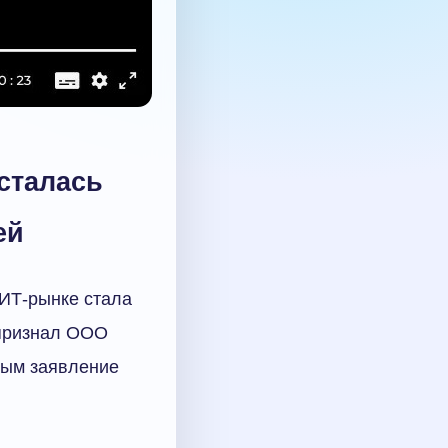
сталась
ей
 ИТ-рынке стала
 признал ООО
мым заявление