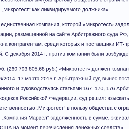
 „Микротест“ как ликвидируемого должника».
единственная компания, которой «Микротест» задол
ации, размещенной на сайте Арбитражного суда РФ,
на контрагентам, среди которых и поставщики ИТ-пр
. С декабря 2014 г. против компании были возбужде
уб. (260 793 805,68 руб.) «Микротест» должен компа
/2014. 17 марта 2015 г. Арбитражный суд вынес пос
нного и руководствуясь статьями 167–170, 176 Арб
кодекса Российской Федерации, суд решил: взыскать
етственностью „Микротест“ в пользу общества с огр
 „Компания Марвел“ задолженность в сумме, эквива
 США на момент перечисления денежных средств».