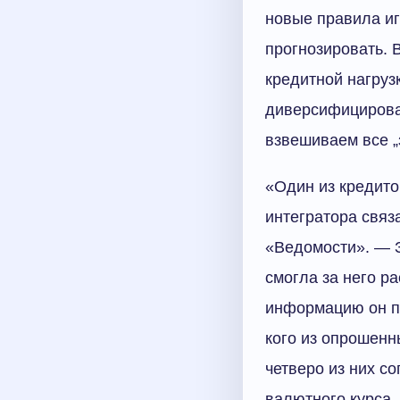
новые правила и
прогнозировать. В
кредитной нагруз
диверсифицирован
взвешиваем все „з
«Один из кредито
интегратора связа
«Ведомости». — 
смогла за него р
информацию он по
кого из опрошенн
четверо из них с
валютного курса.