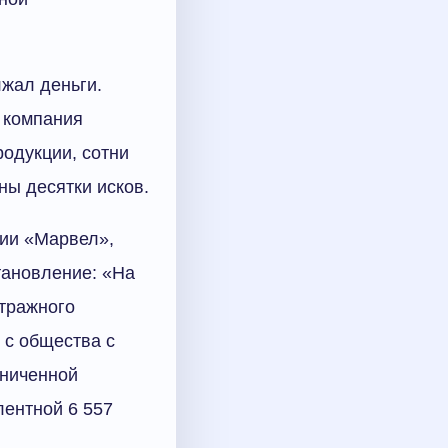
жал деньги.
 компания
одукции, сотни
ны десятки исков.
нии «Марвел»,
тановление: «На
итражного
 с общества с
аниченной
лентной 6 557