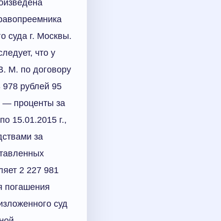
роизведена
правопреемника
 суда г. Москвы.
ледует, что у
. М. по договору
 978 рублей 95
й — проценты за
о 15.01.2015 г.,
дствами за
дставленных
ляет 2 227 981
ля погашения
изложенного суд
ной