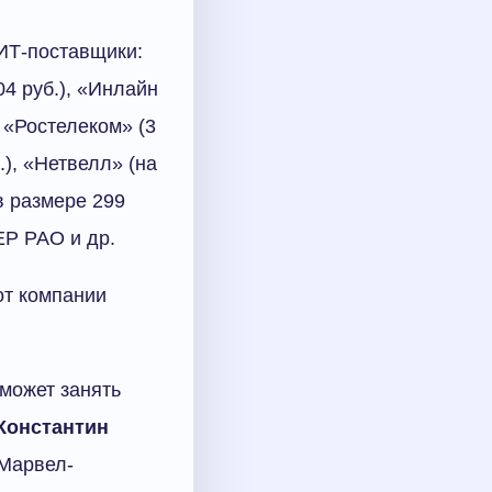
ИТ-поставщики:
04 руб.), «Инлайн
, «Ростелеком» (3
.), «Нетвелл» (на
 в размере 299
ЕР РАО и др.
от компании
может занять
Константин
„Марвел-