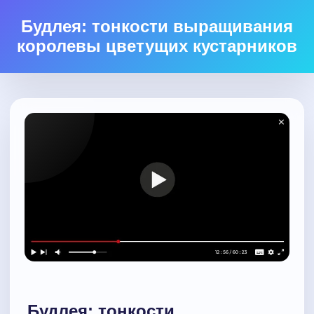
Будлея: тонкости выращивания
королевы цветущих кустарников
Будлея: тонкости