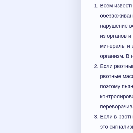
Всем известн
обезвоживан
нарушение в
из органов 
минералы и 
организм. В 
Если рвотный
рвотные масс
поэтому пьян
контролирова
переворачива
Если в рвотн
это сигнализ