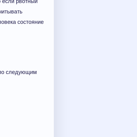
о если рвотный
читывать
ловека состояние
 по следующим