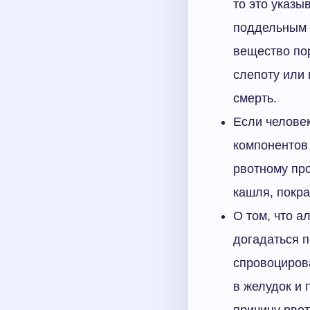
то это указ
поддельным а
вещество по
слепоту или 
смерть.
Если человек
компонентов 
рвотному пр
кашля, покра
О том, что а
догадаться п
спровоцирова
в желудок и
причину рвот