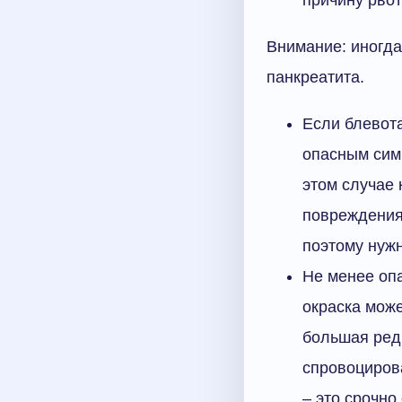
Внимание: иногд
панкреатита.
Если блевота
опасным сим
этом случае 
повреждения
поэтому нужн
Не менее оп
окраска може
большая редк
спровоцирова
– это срочно