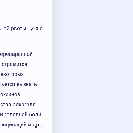
ьной рвоты нужно
переваренной
м стремится
некоторых
дуется вызвать
токсинов.
ства алкоголя
й головной боли,
люцинаций и др.,