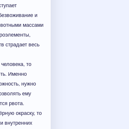
ступает
безвоживание и
 рвотными массами
кроэлементы,
в страдает весь
человека, то
рть. Именно
ожность, нужно
озволять ему
тся рвота.
ёрную окраску, то
ти внутренних