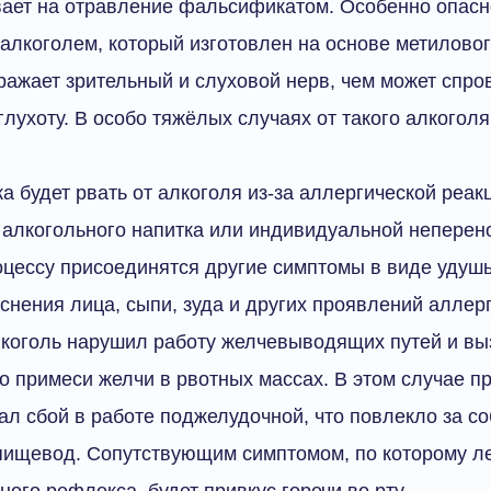
ывает на отравление фальсификатом. Особенно опас
лкоголем, который изготовлен на основе метиловог
ражает зрительный и слуховой нерв, чем может спро
глухоту. В особо тяжёлых случаях от такого алкогол
а будет рвать от алкоголя из-за аллергической реак
алкогольного напитка или индивидуальной неперено
оцессу присоединятся другие симптомы в виде удушь
снения лица, сыпи, зуда и других проявлений аллерг
лкоголь нарушил работу желчевыводящих путей и вы
о примеси желчи в рвотных массах. В этом случае п
л сбой в работе поджелудочной, что повлекло за с
 пищевод. Сопутствующим симптомом, по которому л
ного рефлекса, будет привкус горечи во рту.