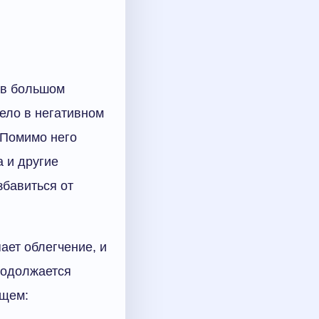
 в большом
дело в негативном
 Помимо него
 и другие
збавиться от
ает облегчение, и
продолжается
ющем: