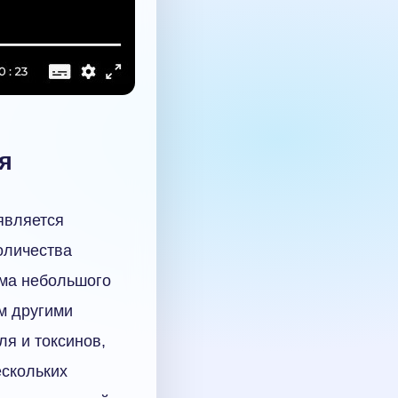
я
является
оличества
ёма небольшого
ем другими
ля и токсинов,
ескольких