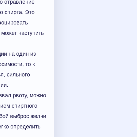
но отравление
о спирта. Это
воцировать
я может наступить
ции на один из
симости, то к
я, сильного
ии.
звал рвоту, можно
рием спиртного
обой выброс желчи
егко определить