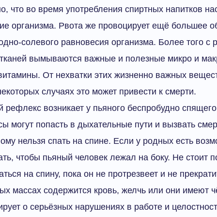
о, что во время употребления спиртных напитков на
ие организма. Рвота же провоцирует ещё большее о
одно-солевого равновесия организма. Более того с
и тканей вымываются важные и полезные микро и ма
витамины. От нехватки этих жизненно важных вещест
некоторых случаях это может привести к смерти.
 рефлекс возникает у пьяного беспробудно спящего 
ы могут попасть в дыхательные пути и вызвать сме
ому нельзя спать на спине. Если у родных есть возм
ть, чтобы пьяный человек лежал на боку. Не стоит п
ться на спину, пока он не протрезвеет и не прекрати
ых массах содержится кровь, желчь или они имеют ч
ирует о серьёзных нарушениях в работе и целостнос