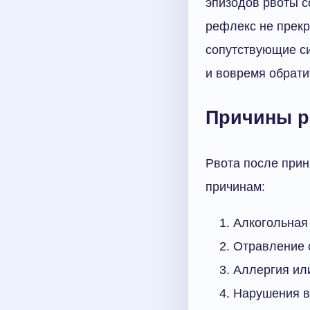
эпизодов рвоты с
рефлекс не прекр
сопутствующие си
и вовремя обратит
Причины 
Рвота после при
причинам:
Алкогольная 
Отравление 
Аллергия ил
Нарушения в