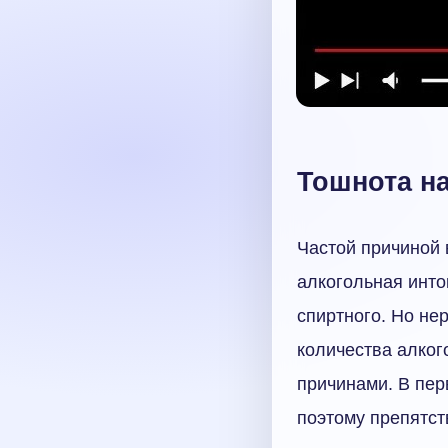
Тошнота н
Частой причиной 
алкогольная инто
спиртного. Но не
количества алког
причинами. В пер
поэтому препятств