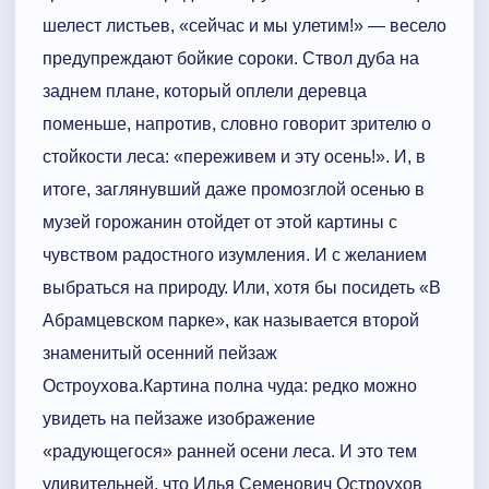
шелест листьев, «сейчас и мы улетим!» — весело
предупреждают бойкие сороки. Ствол дуба на
заднем плане, который оплели деревца
поменьше, напротив, словно говорит зрителю о
стойкости леса: «переживем и эту осень!». И, в
итоге, заглянувший даже промозглой осенью в
музей горожанин отойдет от этой картины с
чувством радостного изумления. И с желанием
выбраться на природу. Или, хотя бы посидеть «В
Абрамцевском парке», как называется второй
знаменитый осенний пейзаж
Остроухова.Картина полна чуда: редко можно
увидеть на пейзаже изображение
«радующегося» ранней осени леса. И это тем
удивительней, что Илья Семенович Остроухов