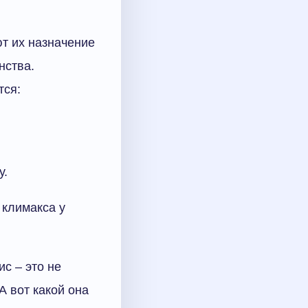
ют их назначение
нства.
тся:
у.
 климакса у
с – это не
А вот какой она