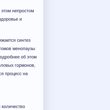
 этом непростом
здоровье и
ижается синтез
птомов менопаузы
Подробнее об этом
оловых гормонов,
ся процесс на
я количество