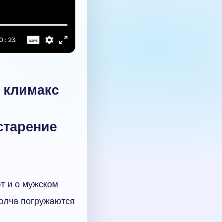
 климакс
старение
т и о мужском
молча погружаются