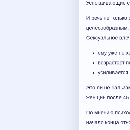
Успокаивающие с
И речь не только
целесообразным. 
Сексуальное вле
ему уже не х
возрастает п
усиливается 
Это ли не бальза
женщин после 45
По мнению психол
начало конца отно