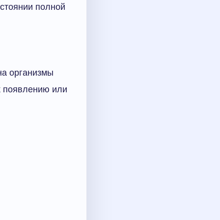
остоянии полной
на организмы
к появлению или