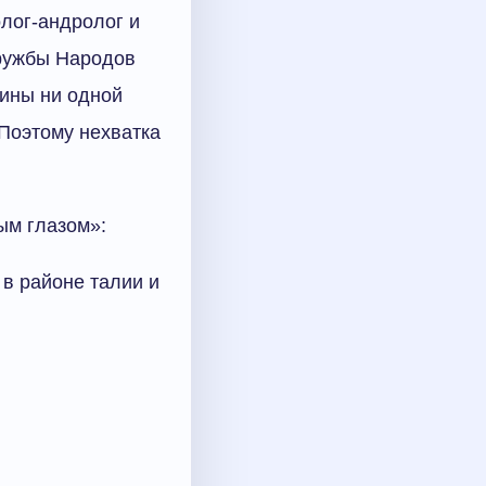
олог-андролог и
ружбы Народов
чины ни одной
 Поэтому нехватка
ым глазом»:
в районе талии и