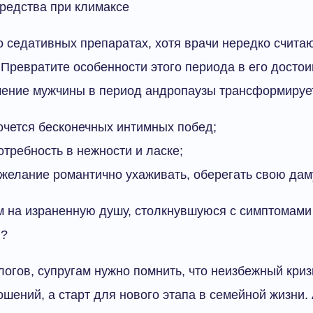
редства при климаксе
 о седативных препаратах, хотя врачи нередко счита
Превратите особенности этого периода в его достои
чение мужчины в период андропаузы трансформируе
очется бесконечных интимных побед;
отребность в нежности и ласке;
желание романтично ухаживать, оберегать свою дам
м на израненную душу, столкнувшуюся с симптомами
 ?
огов, супругам нужно помнить, что неизбежный кризи
шений, а старт для нового этапа в семейной жизни. 