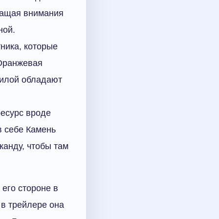
бращая внимания
ной.
ника, которые
 Оранжевая
 силой обладают
есурс вроде
в себе Камень
канду, чтобы там
его стороне в
 в трейлере она