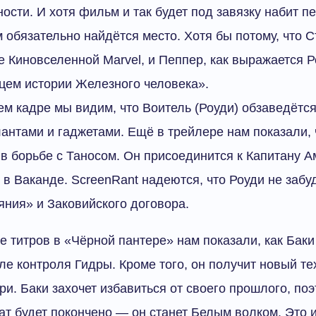
ости. И хотя фильм и так будет под завязку набит п
 обязательно найдётся место. Хотя бы потому, что С
 Киновселенной Marvel, и Пеппер, как выражается Р
цем истории Железного человека».
 кадре мы видим, что Воитель (Роуди) обзаведётся
нтами и гаджетами. Ещё в трейлере нам показали, ч
в борьбе с Таносом. Он присоединится к Капитану А
 в Ваканде. ScreenRant надеются, что Роуди не забу
ния» и Заковийского договора.
е титров в «Чёрной пантере» нам показали, как Бак
ле контроля Гидры. Кроме того, он получит новый т
ри. Баки захочет избавиться от своего прошлого, по
т будет покончено — он станет Белым волком. Это 