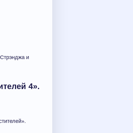
 Стрэнджа и
телей 4».
стителей».