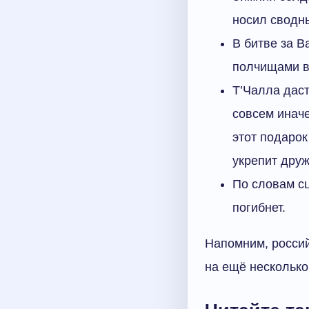
носил сводн
В битве за В
полчищами в
Т’Чалла дас
совсем иначе
этот подарок
укрепит дру
По словам сц
погибнет.
Напомним, россий
на ещё нескольк