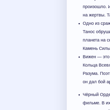
произошло. И
на жертвы. Т
Одно из сраж
Танос обруши
планета на с
Камень Силы
Вижен — это
Кольца Всевл
Разума. Поэт
он дал бой а
Чёрный Орде
фильме. В их