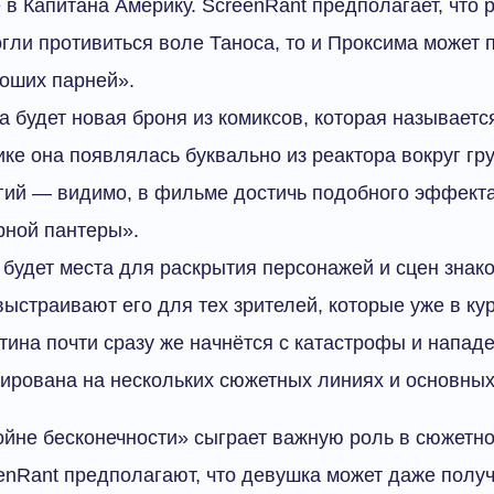
 в Капитана Америку. ScreenRant предполагает, что 
ли противиться воле Таноса, то и Проксима может 
роших парней».
а будет новая броня из комиксов, которая называется
ке она появлялась буквально из реактора вокруг гр
гий — видимо, в фильме достичь подобного эффекта
рной пантеры».
будет места для раскрытия персонажей и сцен знак
ыстраивают его для тех зрителей, которые уже в к
тина почти сразу же начнётся с катастрофы и нападе
сирована на нескольких сюжетных линиях и основных
ойне бесконечности» сыграет важную роль в сюжетн
enRant предполагают, что девушка может даже получ