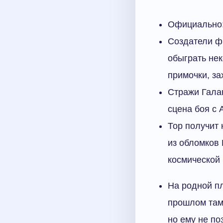
Официально: 
Создатели ф
обыграть нек
примочки, за
Стражи Галак
сцена боя с 
Тор получит
из обломков 
космической 
На родной пл
прошлом там
но ему не по