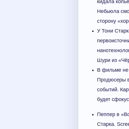
кидала копьё
Небьюла смог
сторону «хо
У Тони Старк
первоисточни
нанотехноло
Шури из «Чё
В фильме не 
Продюсеры в
событий. Кар
будет сфоку
Пеппер в «В
Старка. Scre