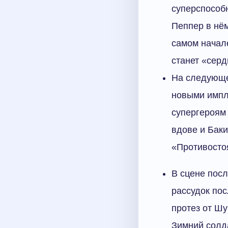
суперспособн
Пеппер в нём
самом начале
станет «серд
На следующем
новыми импла
супергероям 
вдове и Баки
«Противостоя
В сцене посл
рассудок пос
протез от Шу
Зимний солда