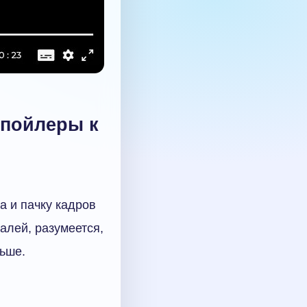
спойлеры к
 и пачку кадров
алей, разумеется,
льше.