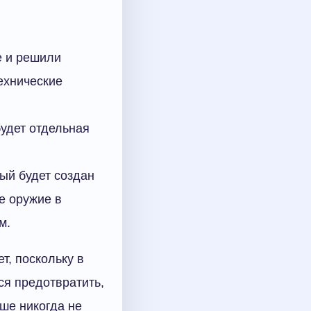
е и решили
ехнические
будет отдельная
ый будет создан
е оружие в
м.
т, поскольку в
ся предотвратить,
ьше никогда не