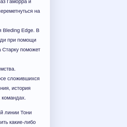
раз Гаморра и
переметнуться на
 Bleding Edge. В
уди при помощи
 Старку поможет
омства.
урсе сложившихся
ния, история
 командах.
ой линии Тони
ить какие-либо