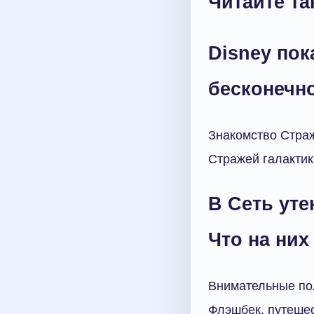
Читайте та
Disney пок
бесконечно
Знакомство Страж
Стражей галактик
В Сеть уте
Что на них
Внимательные пол
Флэшбек, путешес