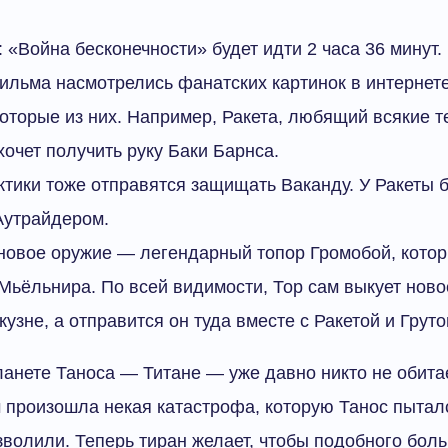
«Война бесконечности» будет идти 2 часа 36 минут.
ильма насмотрелись фанатских картинок в интернет
оторые из них. Например, Ракета, любящий всякие т
хочет получить руку Баки Барнса.
тики тоже отправятся защищать Ваканду. У Ракеты 
Аутрайдером.
 новое оружие — легендарный топор Громобой, котор
Мьёльнира. По всей видимости, Тор сам выкует ново
кузне, а отправится он туда вместе с Ракетой и Груто
анете Таноса — Титане — уже давно никто не обитае
 произошла некая катастрофа, которую Танос пытал
зволили. Теперь тиран желает, чтобы подобного бол