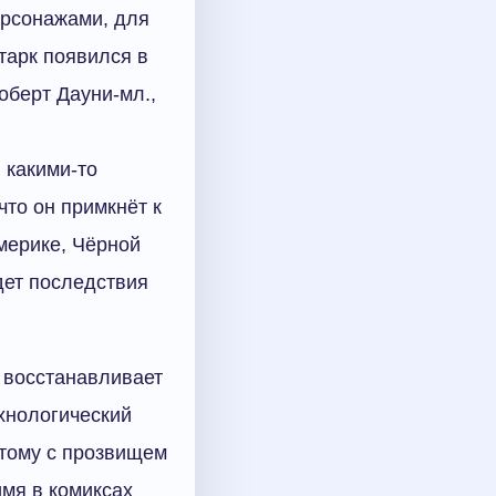
ерсонажами, для
тарк появился в
оберт Дауни-мл.,
 какими-то
то он примкнёт к
мерике, Чёрной
дет последствия
и восстанавливает
ехнологический
этому с прозвищем
имя в комиксах