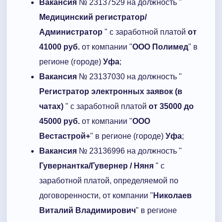
Вакансия
№ 23137529 на должность "
Медицинский регистратор/
Администратор
" с заработной платой
от
41000 руб.
от компании "
ООО Полимед
" в
регионе (городе)
Уфа
;
Вакансия
№ 23137030 на должность "
Регистратор электронных заявок (в
чатах)
" с заработной платой
от 35000 до
45000 руб.
от компании "
ООО
Вестастрой+
" в регионе (городе)
Уфа
;
Вакансия
№ 23136996 на должность "
Гувернантка/Гувернер / Няня
" с
заработной платой, определяемой по
договоренности, от компании "
Николаев
Виталий Владимирович
" в регионе