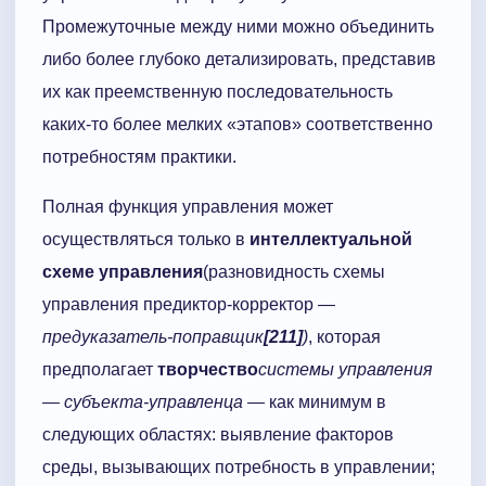
Промежуточные между ними можно объединить
либо более глубоко детализировать, представив
их как преемственную последовательность
каких-то более мелких «этапов» соответственно
потребностям практики.
Полная функция управления может
осуществляться только в
интеллектуальной
схеме управления
(разновидность схемы
управления предиктор-корректор —
предуказатель-поправ­щик
[211]
)
, которая
предполагает
творчество
системы управления
— субъекта-упра­в­ленца
— как минимум в
следующих областях: выявление факторов
среды, вызывающих потребность в управлении;