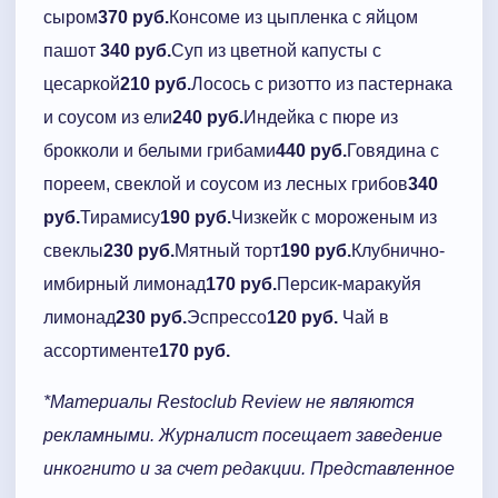
сыром
370 руб.
Консоме из цыпленка с яйцом
пашот
340 руб.
Суп из цветной капусты с
цесаркой
210 руб.
Лосось с ризотто из пастернака
и соусом из ели
240 руб.
Индейка с пюре из
брокколи и белыми грибами
440 руб.
Говядина с
пореем, свеклой и соусом из лесных грибов
340
руб.
Тирамису
190 руб.
Чизкейк с мороженым из
свеклы
230 руб.
Мятный торт
190 руб.
Клубнично-
имбирный лимонад
170 руб.
Персик-маракуйя
лимонад
230 руб.
Эспрессо
120 руб.
​Чай в
ассортименте
170 руб.
*Материалы Restoclub Review не являются
рекламными. Журналист посещает заведение
инкогнито и за счет редакции. Представленное