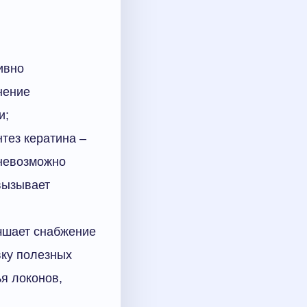
ивно
нение
и;
тез кератина –
 невозможно
вызывает
учшает снабжение
вку полезных
ья локонов,