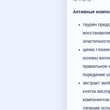
Активные компо
таурин пред
восстанавли
эластичности
цинка глюкон
основы воло
правильное 
поредение ш
экстракт зел
клеток кисло
компонентов 
лечение осл