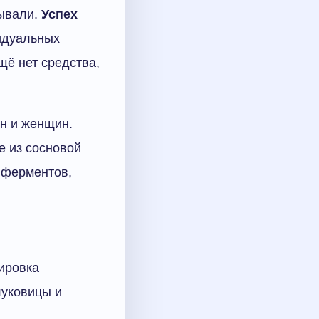
тывали.
Успех
идуальных
щё нет средства,
н и женщин.
е из сосновой
 ферментов,
ировка
луковицы и