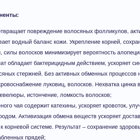
ненты:
отвращает повреждение волосяных фолликулов, акт
вает водный баланс кожи. Укрепление корней, сохра
, силы волосков минимизирует вероятность алопеци
ат обладает бактерицидным действием, ускоряет син
сяных стержней. Без активных обменных процессов
кровоснабжение луковиц, волосков. Нехватка цинка 
евелюры, истончение, ломкость волосков;
ёного чая содержит катехины, ускоряет кровоток, ул
родом. Активизация обмена веществ ускоряет доста
к корневой системе. Результат – сохранение здоров
абленных прядей;