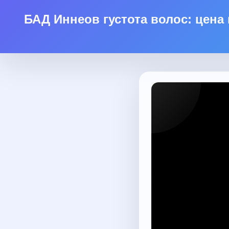
БАД Иннеов густота волос: цена