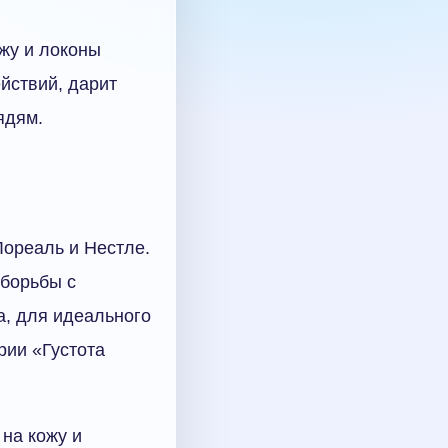
жу и локоны
йствий, дарит
ядям.
Лореаль и Нестле.
 борьбы с
а, для идеального
рии «Густота
на кожу и