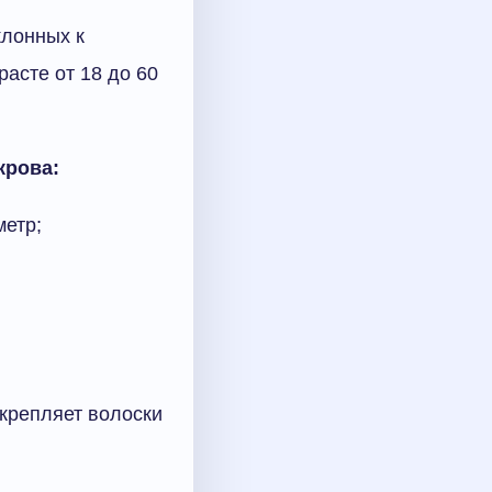
клонных к
асте от 18 до 60
крова:
метр;
крепляет волоски