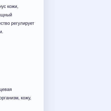
нус кожи,
Мощный
ство регулирует
и.
ищевая
рганизм, кожу,