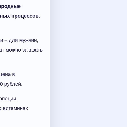
риродные
нных процессов.
и – для мужчин,
ат можно заказать
цена в
0 рублей.
опеции,
о витаминах