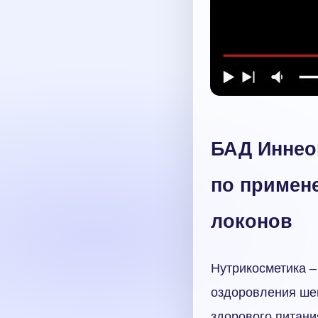
БАД Иннеов
по примен
локонов
Нутрикосметика –
оздоровления ше
здорового питани