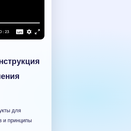
инструкция
ления
укты для
в и принципы