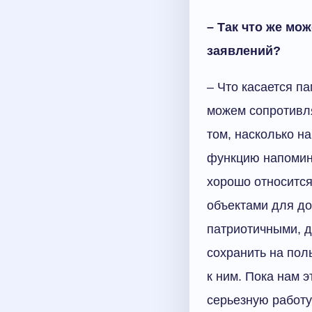
– Так что же мо
заявлений?
– Что касается па
можем сопротивля
том, насколько н
функцию напомина
хорошо относитс
объектами для до
патриотичными, дл
сохранить на пол
к ним. Пока нам э
серьезную работу