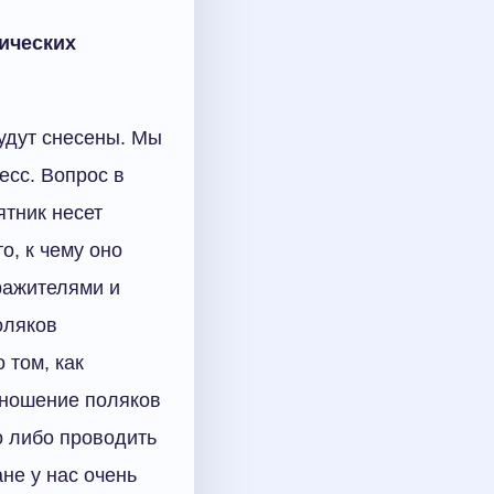
тических
будут снесены. Мы
есс. Вопрос в
ятник несет
о, к чему оно
ражителями и
оляков
 том, как
отношение поляков
до либо проводить
не у нас очень