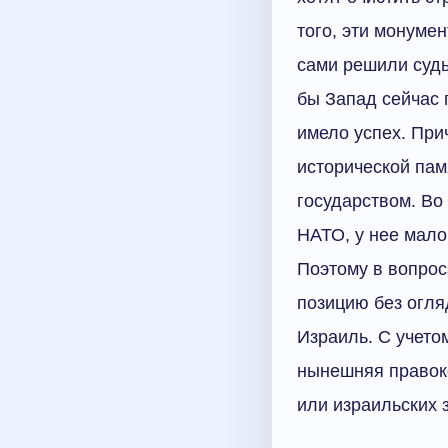
того, эти монуме
сами решили судь
бы Запад сейчас 
имело успех. При
исторической па
государством. Во
НАТО, у нее мало
Поэтому в вопрос
позицию без огляд
Израиль. С учето
нынешняя правоко
или израильских 