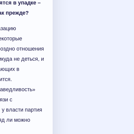
тся в упадке –
ак прежде?
азацию
некоторые
поздно отношения
куда не деться, и
вающих в
ится.
раведливость»
язи с
 у власти партия
яд ли можно