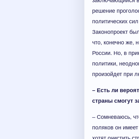
заключающийся в 
решение проголос
политических сил
Законопроект был
что, конечно же,
России. Но, в пр
политики, неодно
произойдет при л
– Есть ли вероят
страны смогут 
– Сомневаюсь, чт
поляков он имеет
хотят очистить ст