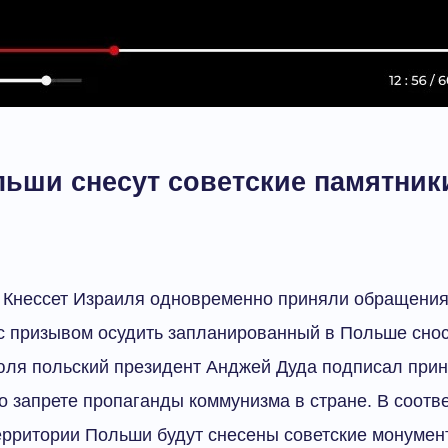
льши снесут советские памятник
и Кнессет Израиля одновременно приняли обращения
 призывом осудить запланированный в Польше снос
июля польский президент Анджей Дуда подписал при
 о запрете пропаганды коммунизма в стране. В соотве
ерритории Польши будут снесены советские монумент