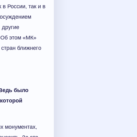
в России, так и в
с осуждением
 другие
 Об этом «МК»
 стран ближнего
 Ведь было
 которой
их монументах,