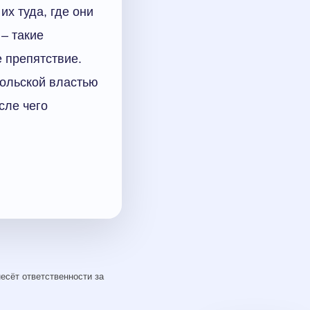
их туда, где они
– такие
е препятствие.
польской властью
сле чего
есёт ответственности за