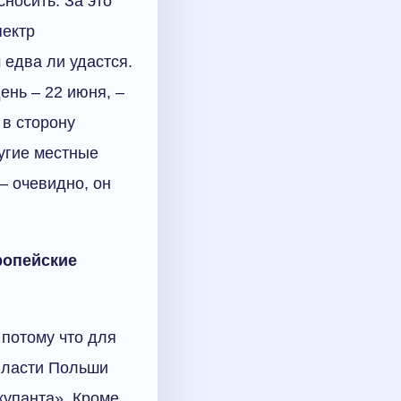
носить. За это
пектр
 едва ли удастся.
ень – 22 июня, –
 в сторону
угие местные
– очевидно, он
вропейские
 потому что для
 Власти Польши
ккупанта». Кроме