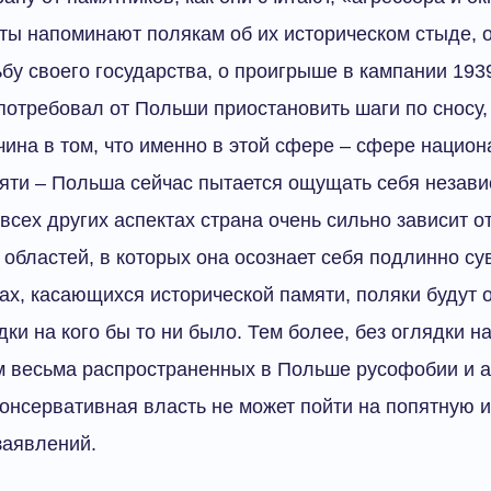
нты напоминают полякам об их историческом стыде, о 
бу своего государства, о проигрыше в кампании 193
потребовал от Польши приостановить шаги по сносу,
чина в том, что именно в этой сфере – сфере нацио
мяти – Польша сейчас пытается ощущать себя незав
 всех других аспектах страна очень сильно зависит о
 областей, в которых она осознает себя подлинно су
ах, касающихся исторической памяти, поляки будут 
ки на кого бы то ни было. Тем более, без оглядки н
м весьма распространенных в Польше русофобии и 
нсервативная власть не может пойти на попятную и
заявлений.