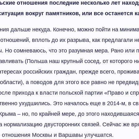
ьские отношения последние несколько лет находя
ситуация вокруг памятников, или все останется к
ния дальше некуда. Конечно, можно пойти на миним
отношений, вплоть до их разрыва, как предлагали 
. Но сомневаюсь, что это разумная мера. Рано или 
авливать (Польша наш крупный сосед, от которого ни
нтересах российских граждан, прежде всего, прожи
области), а поводов для этого все равно не предвид
осле прихода к власти польской партии «Право и сп
венно ухудшились. Это началось еще в 2014-м, в св
рыма – но, по крайней мере, до этого находившаяся
а нормализацию двусторонних связей. Сейчас же вр
о отношения Москвы и Варшавы улучшатся.