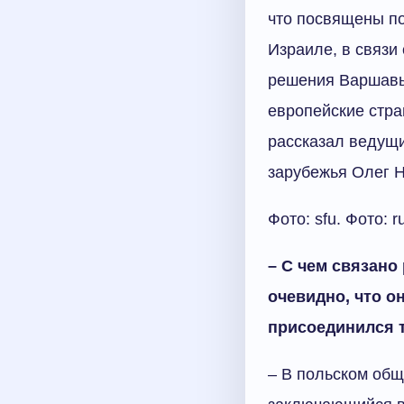
что посвящены по
Израиле, в связи
решения Варшавы
европейские стра
рассказал ведущи
зарубежья Олег
Фото: sfu. Фото: r
– С чем связано
очевидно, что о
присоединился т
– В польском общ