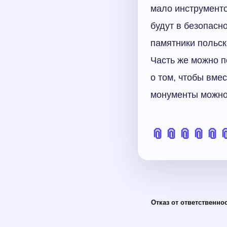
мало инструменто
будут в безопасн
памятники польски
Часть же можно п
о том, чтобы вме
монументы можно
📎
📎
📎
📎
📎

Отказ от ответственнос