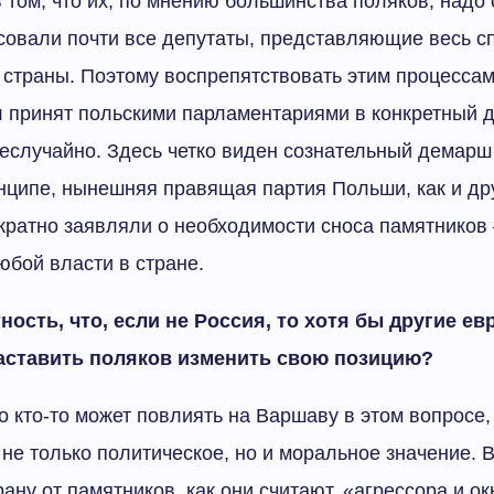
том, что их, по мнению большинства поляков, надо с
овали почти все депутаты, представляющие весь с
 страны. Поэтому воспрепятствовать этим процессам
 принят польскими парламентариями в конкретный д
 неслучайно. Здесь четко виден сознательный демарш
инципе, нынешняя правящая партия Польши, как и др
кратно заявляли о необходимости сноса памятников 
юбой власти в стране.
ность, что, если не Россия, то хотя бы другие е
заставить поляков изменить свою позицию?
о кто-то может повлиять на Варшаву в этом вопросе,
 не только политическое, но и моральное значение.
рану от памятников, как они считают, «агрессора и о