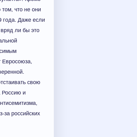
том, что не они
9 года. Даже если
 вряд ли бы это
нальной
исимым
т Евросоюза,
веренной.
отстаивать свою
а Россию и
антисемитизма,
з-за российских