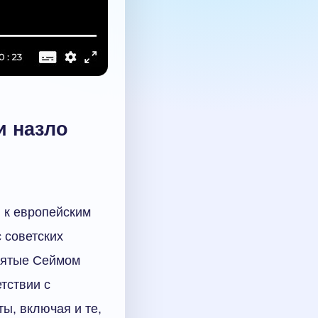
и назло
 к европейским
 советских
нятые Сеймом
тствии с
ы, включая и те,