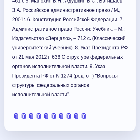
461 с 5. Манохин В.Н., Адушкин В.С., Багишаев
З.А. Российское административное право / М.,
2001г. 6. Конституция Российской Федерации. 7.
Административное право России: Учебник. – М.:
Издательство «Зерцало», – 712 с. (Классический
университетский учебник). 8. Указ Президента РФ
от 21 мая 2012 г. 636 О структуре федеральных
органов исполнительной власти. 9. Указ
Президента РФ от N 1274 (ред. от ) "Вопросы
структуры федеральных органов
исполнительной власти".
📎
📎
📎
📎
📎
📎
📎
📎
📎
📎