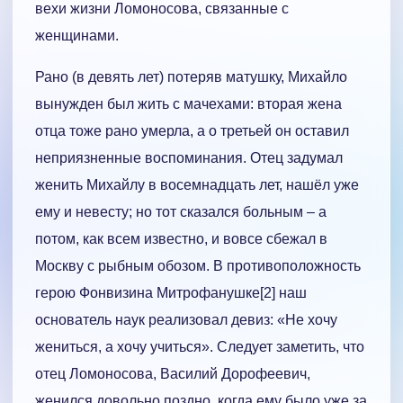
вехи жизни Ломоносова, связанные с
женщинами.
Рано (в девять лет) потеряв матушку, Михайло
вынужден был жить с мачехами: вторая жена
отца тоже рано умерла, а о третьей он оставил
неприязненные воспоминания. Отец задумал
женить Михайлу в восемнадцать лет, нашёл уже
ему и невесту; но тот сказался больным – а
потом, как всем известно, и вовсе сбежал в
Москву с рыбным обозом. В противоположность
герою Фонвизина Митрофанушке[2] наш
основатель наук реализовал девиз: «Не хочу
жениться, а хочу учиться». Следует заметить, что
отец Ломоносова, Василий Дорофеевич,
женился довольно поздно, когда ему было уже за