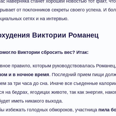
ас наверняка станет хорошей новостью тот факт, что
рывает от поклонников секреты своего успеха. И бол
оциальных сетях и на интервью.
охудения Виктории Романец
омогло Виктории сбросить вес? Итак:
авное правило, которым руководствовалась Романец
ном и в ночное время
. Последний прием пищи дол
чем за три часа до сна. Иначе все съеденные калори
я на бедрах, ягодицах животе, так как энергия, нак
будет иметь никакого выхода.
обы избежать голодных обмороков, участница
пила б