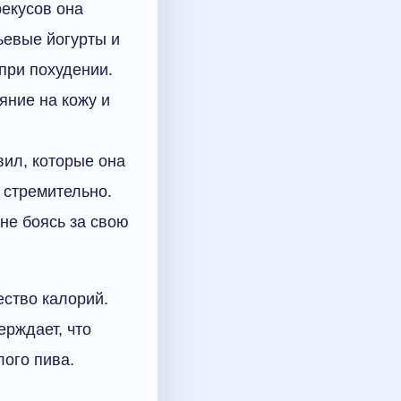
рекусов она
ьевые йогурты и
 при похудении.
яние на кожу и
вил, которые она
 стремительно.
не боясь за свою
ество калорий.
ерждает, что
лого пива.