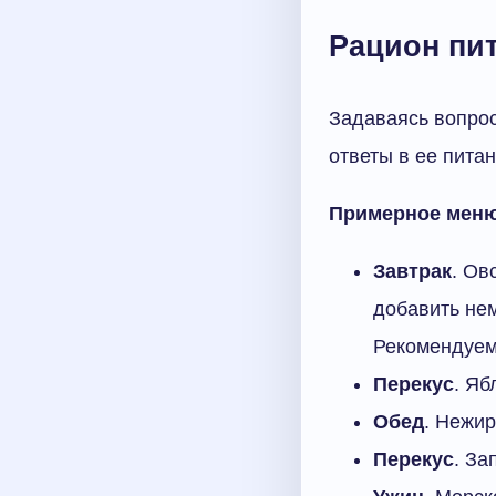
Рацион пи
Задаваясь вопрос
ответы в ее питан
Примерное меню
Завтрак
. Ов
добавить нем
Рекомендуем 
Перекус
. Яб
Обед
. Нежир
Перекус
. За