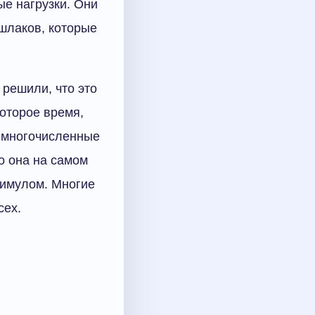
е нагрузки. Они
 шлаков, которые
 решили, что это
оторое время,
е многочисленные
о она на самом
тимулом. Многие
сех.