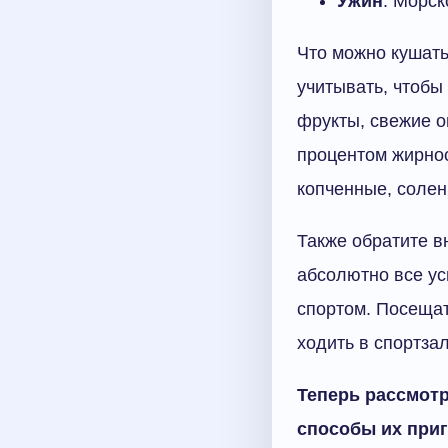
Ужин
. Морск
Что можно кушат
учитывать, чтобы
фрукты, свежие о
процентом жирнос
копченные, солен
Также обратите в
абсолютно все ус
спортом. Посещат
ходить в спортза
Теперь рассмотр
способы их при