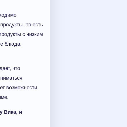
бходимо
продукты. То есть
продукты с низким
ые блюда,
ает, что
аниматься
нет возможности
мме.
 Вика, и