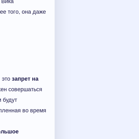
 Вика
ее того, она даже
, это
запрет на
жен совершаться
и будут
опленная во время
ольшое