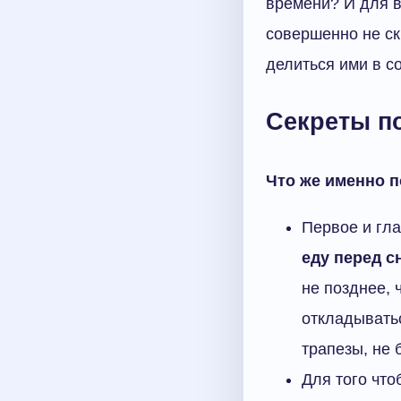
времени? И для в
совершенно не ск
делиться ими в с
Секреты п
Что же именно п
Первое и гл
еду перед с
не позднее, 
откладыватьс
трапезы, не 
Для того чт