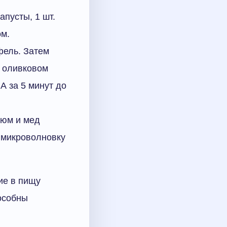
апусты, 1 шт.
ом.
фель. Затем
а оливковом
А за 5 минут до
зюм и мед
 микроволновку
ие в пищу
особны