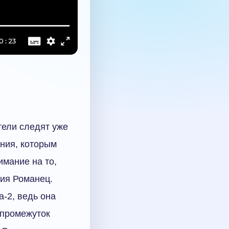
тели следят уже
ения, которым
имание на то,
рия Романец.
-2, ведь она
 промежуток