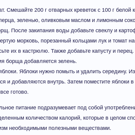
т. Смешайте 200 г отварных креветок с 100 г белой к
 перца, зеленью, оливковым маслом и лимонным сок
рщ. После закипания воды добавьте свеклу и карто
ертую морковь, порезанный кольцами лук и томат н
сьте их в кастрюлю. Также добавьте капусту и перец. 
ия борща добавляется зелень.
блоки. Яблоки нужно помыть и удалить середину. И
ся и добавляются внутрь. Затем поместите яблоки в
 все готово.
льное питание подразумевает под собой употреблен
деленным количеством калорий, которые в целом сп
низм необходимыми полезными веществами.