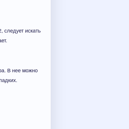
, следует искать
ет.
ра. В нее можно
ладких.