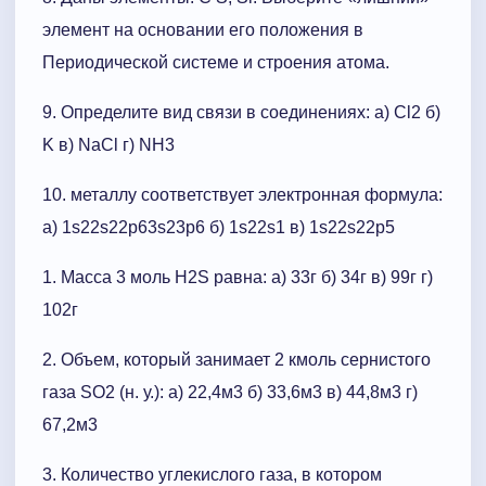
элемент на основании его положения в
Периодической системе и строения атома.
9. Определите вид связи в соединениях: а) Cl2 б)
K в) NaCl г) NH3
10. металлу соответствует электронная формула:
а) 1s22s22p63s23p6 б) 1s22s1 в) 1s22s22p5
1. Масса 3 моль H2S равна: а) 33г б) 34г в) 99г г)
102г
2. Объем, который занимает 2 кмоль сернистого
газа SO2 (н. у.): а) 22,4м3 б) 33,6м3 в) 44,8м3 г)
67,2м3
3. Количество углекислого газа, в котором