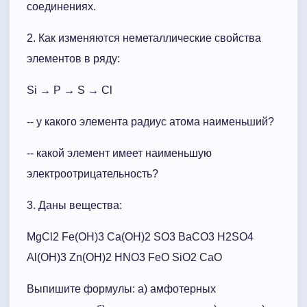
соединениях.
2. Как изменяются неметаллические свойства
элементов в ряду:
Si
→
P
→
S
→
Cl
-- у какого элемента радиус атома наименьший?
-- какой элемент имеет наименьшую
электроотрицательность?
3. Даны вещества:
MgCl2 Fe(OH)3 Ca(OH)2 SO3 BaCO3 H2SO4
Al(OH)3 Zn(OH)2 HNO3 FeO SiO2 CaO
Выпишите формулы: а) амфотерных