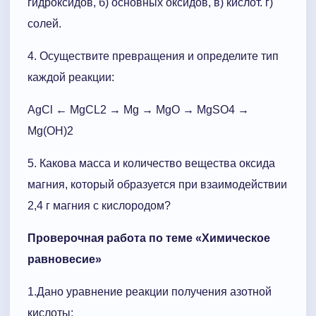
гидроксидов, б) основных оксидов, в) кислот. г)
солей.
4. Осуществите превращения и определите тип
каждой реакции:
AgCl
←
MgCL2
→
Mg
→
MgO
→
MgSO4
→
Mg(OH)2
5. Какова масса и количество вещества оксида
магния, который образуется при взаимодействии
2,4 г магния с кислородом?
Проверочная работа по теме «Химическое
равновесие»
1.Дано уравнение реакции получения азотной
кислоты: