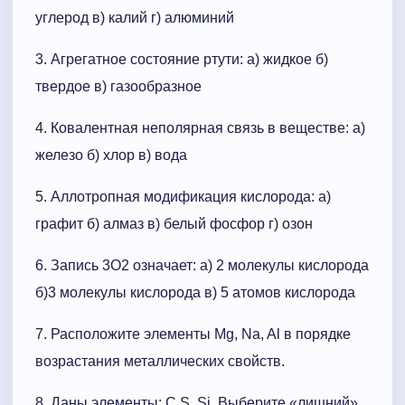
углерод в) калий г) алюминий
3. Агрегатное состояние ртути: а) жидкое б)
твердое в) газообразное
4. Ковалентная неполярная связь в веществе: а)
железо б) хлор в) вода
5. Аллотропная модификация кислорода: а)
графит б) алмаз в) белый фосфор г) озон
6. Запись 3О2 означает: а) 2 молекулы кислорода
б)3 молекулы кислорода в) 5 атомов кислорода
7. Расположите элементы Mg, Na, Al в порядке
возрастания металлических свойств.
8. Даны элементы: C S, Si. Выберите «лишний»