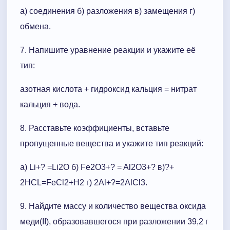
а) соединения б) разложения в) замещения г)
обмена.
7. Напишите уравнение реакции и укажите её
тип:
азотная кислота + гидроксид кальция = нитрат
кальция + вода.
8. Расставьте коэффициенты, вставьте
пропущенные вещества и укажите тип реакций:
а) Li+? =Li2O б) Fe2O3+? = Al2O3+? в)?+
2HCL=FeCl2+H2 г) 2Al+?=2AlCl3.
9. Найдите массу и количество вещества оксида
меди(II), образовавшегося при разложении 39,2 г