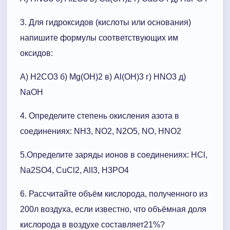
3. Для гидроксидов (кислоты или основания)
напишите формулы соответствующих им
оксидов:
А) Н2СО3 б) Мg(ОН)2 в) Аl(ОН)3 г) НNО3 д)
NaОН
4. Определите степень окисления азота в
соединениях: NH3, NO2, N2O5, NO, HNO2
5.Определите заряды ионов в соединениях: НСl,
Na2SO4, CuCl2, AlI3, H3PO4
6. Рассчитайте объём кислорода, полученного из
200л воздуха, если известно, что объёмная доля
кислорода в воздухе составляет21%?