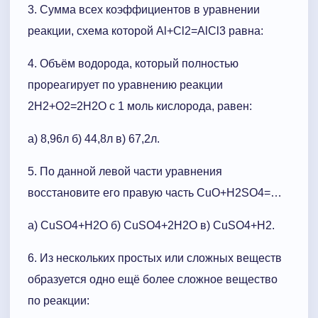
3. Сумма всех коэффициентов в уравнении
реакции, схема которой Al+Cl2=AlCl3 равна:
4. Объём водорода, который полностью
прореагирует по уравнению реакции
2H2+O2=2H2O с 1 моль кислорода, равен:
а) 8,96л б) 44,8л в) 67,2л.
5. По данной левой части уравнения
восстановите его правую часть CuO+H2SO4=…
а) CuSO4+H2O б) CuSO4+2H2O в) CuSO4+H2.
6. Из нескольких простых или сложных веществ
образуется одно ещё более сложное вещество
по реакции: