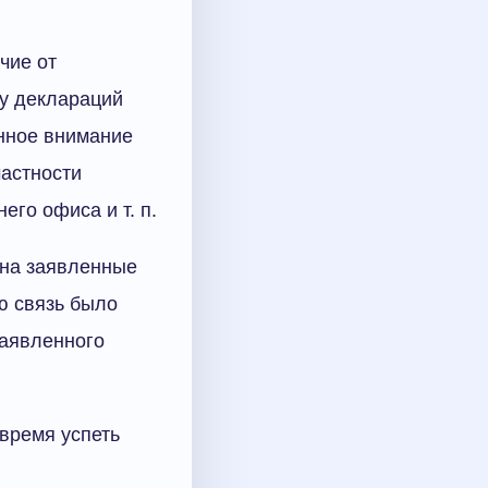
чие от
ку деклараций
нное внимание
частности
го офиса и т. п.
 на заявленные
ю связь было
заявленного
 время успеть