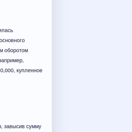
илась
 основного
ым оборотом
например,
0,000, купленное
, завысив сумму