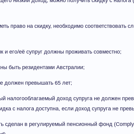
го низкий доход, можно получить скидку с налога (ta
меть право на скидку, необходимо соответствовать 
 и его/её супруг должны проживать совместно;
ны быть резидентами Австралии;
не должен превышать 65 лет;
ый налогооблагаемый доход супруга не должен пре
идка с налога доступна, если доход супруга не прев
ть сделан в регулируемый пенсионный фонд (Comply