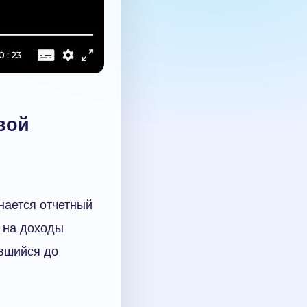
вой
нается отчетный
 на доходы
авшийся до