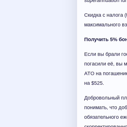
superannuation fun
Скидка с налога (
максимального вз
Получить 5% бо
Если вы брали го
погасили её, вы 
ATO на погашение
на $525.
Добровольный пл
понимать, что до
обязательного еж
скорректированно