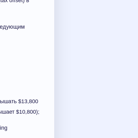
x offset) в
следующим
вышать $13,800
ышает $10,800);
ing