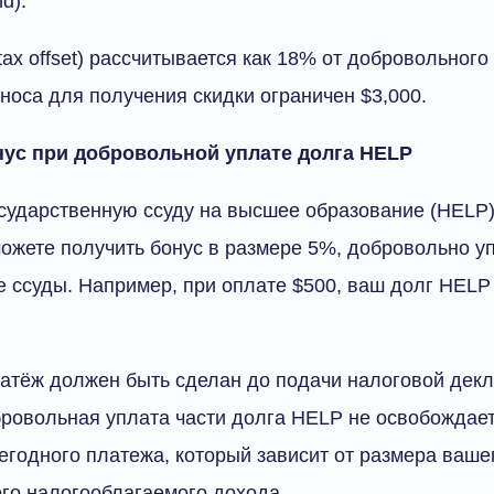
d).
tax offset) рассчитывается как 18% от добровольного
носа для получения скидки ограничен $3,000.
нус при добровольной уплате долга HELP
сударственную ссуду на высшее образование (HELP)
можете получить бонус в размере 5%, добровольно уп
 ссуды. Например, при оплате $500, ваш долг HELP
атёж должен быть сделан до подачи налоговой дек
бровольная уплата части долга HELP не освобождает
егодного платежа, который зависит от размера ваше
го налогооблагаемого дохода.