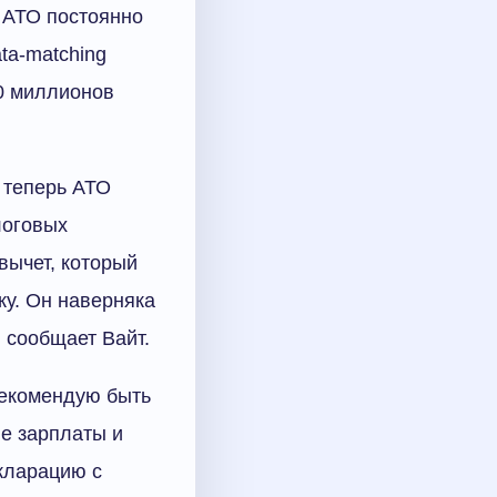
 АТО постоянно
ta-matching
00 миллионов
 теперь АТО
логовых
вычет, который
ку. Он наверняка
 сообщает Вайт.
рекомендую быть
е зарплаты и
екларацию с