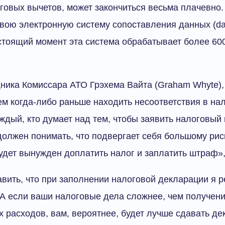
овых вычетов, может закончиться весьма плачевно.
вою электронную систему сопоставления данных (da
астоящий момент эта система обрабатывает более 6
ника Комиссара АТО Грэхема Вайта (Graham Whyte),
ем когда-либо раньше находить несоответствия в на
ждый, кто думает над тем, чтобы заявить налоговый 
должен понимать, что подвергает себя большому рис
будет вынужден доплатить налог и заплатить штраф»,
авить, что при заполнении налоговой декларации я 
А если ваши налоговые дела сложнее, чем получени
х расходов, вам, вероятнее, будет лучше сдавать д