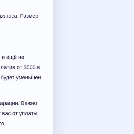
 взноса. Размер
 и ещё не
латив от $500 в
 будет уменьшен
ларации. Важно
 вас от уплаты
го