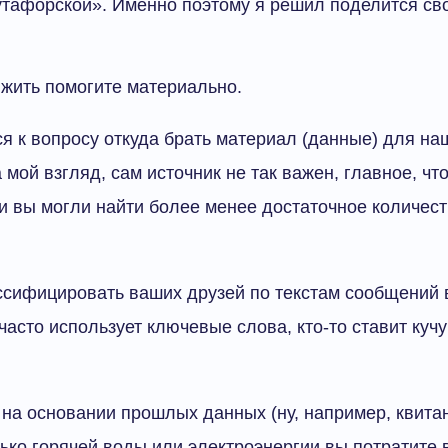
бутафорской». Именно поэтому я решил поделится св
е жить помогите материально.
я к вопросу откуда брать материал (данные) для на
 мой взгляд, сам источник не так важен, главное, чт
и вы могли найти более менее достаточное количес
ссифицировать ваших друзей по текстам сообщений в 
 часто использует ключевые слова, кто-то ставит куч
 на основании прошлых данных (ну, например, квит
лько горячей воды или электроэнергии вы потратите 