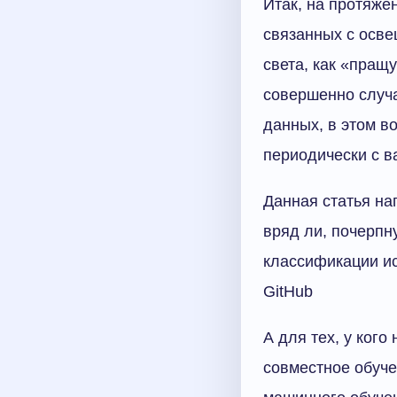
Итак, на протяже
связанных с осве
света, как «пращ
совершенно случ
данных, в этом в
периодически с 
Данная статья на
вряд ли, почерпну
классификации ис
GitHub
А для тех, у ког
совместное обуче