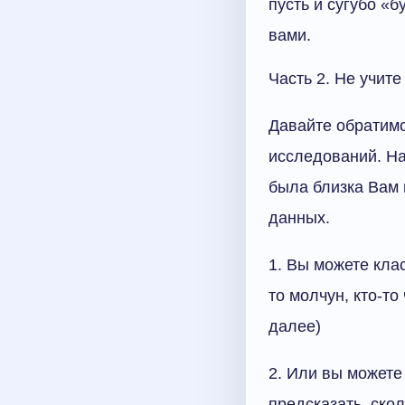
пусть и сугубо «
вами.
Часть 2. Не учит
Давайте обратимс
исследований. На
была близка Вам 
данных.
1. Вы можете кла
то молчун, кто-то
далее)
2. Или вы можете
предсказать, ско