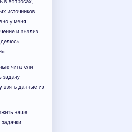
ь в вопросах,
ых источников
вно у меня
чение и анализ
й делюсь
и»
ные
читатели
ь задачу
у
взять данные из
олжить наше
е задачки