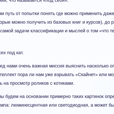
ия, что называется «под себя».
и путь от попытки понять где можно применить даж
торые можно получить из базовых книг и курсов), до
самой задачи классификации и мыслей о том «что т
ех под кат.
ред нами очень важная миссия выяснить насколько о
теллект пора ли нам уже взрывать «Скайнет» или м
ь на просмотр роликов с котиками.
мы будем на основании примерно таких картинок опр
ампа: люминесцентная или светодиодная, а может бы