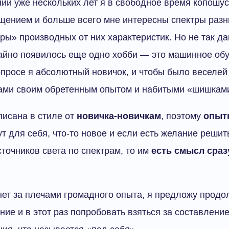
нии уже нескольких лет я в свободное время копошус
щением и больше всего мне интересны спектры разн
уры» производных от них характеристик. Но не так да
айно появилось еще одно хобби — это машинное обу
опросе я абсолютный новичок, и чтобы было веселе
вами своим обретенным опытом и набитыми «шишкам
писана в стиле от
новичка-новичкам
, поэтому
опыт
т для себя, что-то новое и если есть желание решит
точников света по спектрам, то им
есть смысл сраз
о нет за плечами громадного опыта, я предложу прод
ние и в этот раз попробовать взяться за составлени