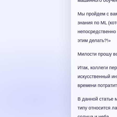
машинного обучен
Мы пройдем с вам
знания по ML (ко
непосредственно 
этим делать?!»
Милости прошу вс
Итак, коллеги пе
искусственный ин
времени потратит
В данной статье 
типу относится л
солнца и неба.