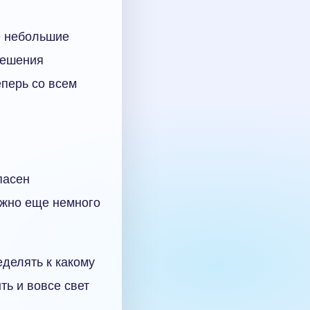
е небольшие
 решения
еперь со всем
пасен
ожно еще немного
еделять к какому
ть и вовсе свет