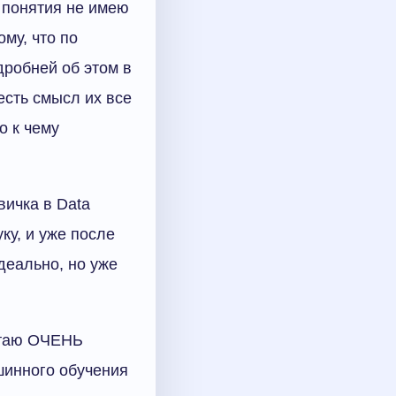
я понятия не имею
му, что по
дробней об этом в
есть смысл их все
о к чему
ичка в Data
ку, и уже после
деально, но уже
читаю ОЧЕНЬ
шинного обучения