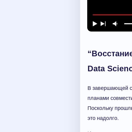
“Восстани
Data Scien
В завершающей ст
планами совмести
Поскольку прошлы
это надолго.