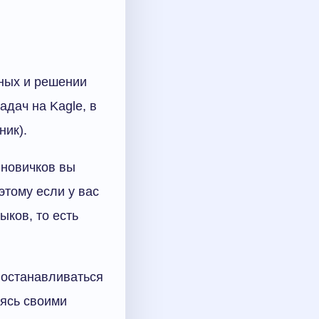
нных и решении
дач на Kagle, в
ник).
 новичков вы
этому если у вас
ыков, то есть
е останавливаться
лясь своими