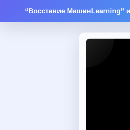
“Восстание МашинLearning” и