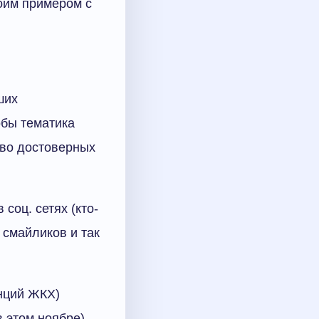
оим примером с
ших
обы тематика
тво достоверных
соц. сетях (кто-
у смайликов и так
анций ЖКХ)
в этом ноябре)