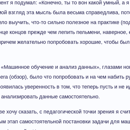
ент я подумал: «Конечно, ты то вон какой умный, а 
 мой взгляд эта мысль была весьма справедлива, пото
ело выучить, что-то сильно полезное на практике (по
конце концов прежде чем лепить пельмени, наверное, 
причем желательно попробовать хорошие, чтобы был
«Машинное обучение и анализ данных», глазами нов
era (обзор), было что попробовать и на чем набить ру
оявилась уверенность в том, что теперь пусть и не и
 анализировать данные самостоятельно.
ве хочу сказать, с педагогической точки зрения я с
м этап самостоятельной постановки задачи для ма