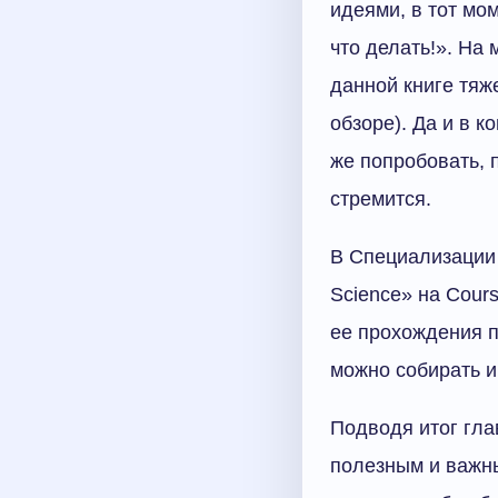
идеями, в тот мом
что делать!». На
данной книге тяж
обзоре). Да и в 
же попробовать, 
стремится.
В Специализации 
Science» на Cours
ее прохождения п
можно собирать и
Подводя итог гла
полезным и важны