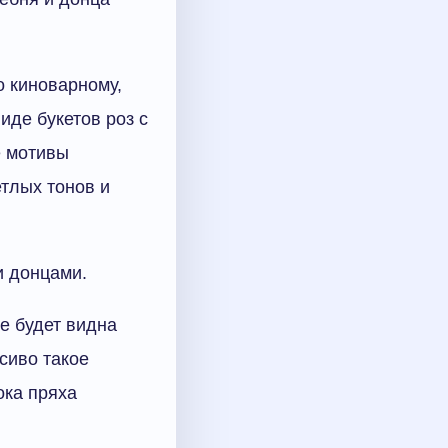
о киноварному,
иде букетов роз с
е мотивы
тлых тонов и
и донцами.
не будет видна
сиво такое
ока пряха