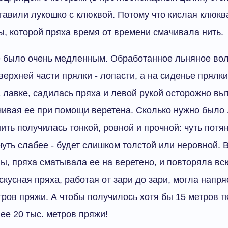
тавили лукошко с клюквой. Потому что кислая клюкв
 которой пряха время от времени смачивала нить.
 было очень медленным. Обработанное льняное воло
ерхней части прялки - лопасти, а на сиденье прялки
 лавке, садилась пряха и левой рукой осторожно вы
учивая ее при помощи веретена. Сколько нужно было 
ить получилась тонкой, ровной и прочной: чуть потя
 чуть слабее - будет слишком толстой или неровной. 
ы, пряха сматывала ее на веретено, и повторяла в
кусная пряха, работая от зари до зари, могла напря
тров пряжи. А чтобы получилось хотя бы 15 метров т
ее 20 тыс. метров пряжи!