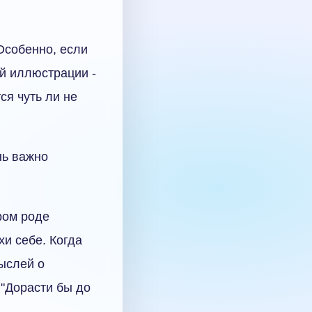
Особенно, если
ой иллюстрации -
ся чуть ли не
нь важно
ором роде
хи себе. Когда
мыслей о
:"Дорасти бы до