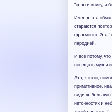
"серьги внизу, и б
Именно эта обман
стараются повтор
фрагмента. Эта "т
пародией.
И все потому, чт
посещать музеи и
Это, кстати, помо
примитивное, неа
видишь большую п
неточностях и не
такой простоты!"