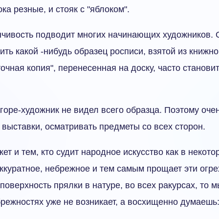
ока резные, и стояк с "яблоком".
чивость подводит многих начинающих художников. 
ить какой -нибудь образец росписи, взятой из книжн
очная копия", перенесенная на доску, часто становит
о горе-художник не видел всего образца. Поэтому оче
 выставки, осматривать предметы со всех сторон.
жет и тем, кто судит народное искусство как в некот
ккуратное, небрежное и тем самым прощает эти огре
оверхность прялки в натуре, во всех ракурсах, то 
брежностях уже не возникает, а восхищенно думаешь