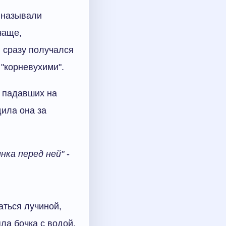
у называли
чаще,
ы сразу получался
 "корневухими".
, падавших на
дила она за
нка перед ней"
-
аться лучиной,
ла бочка с водой.