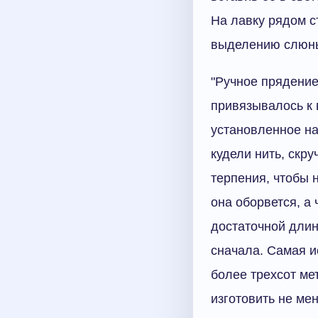
На лавку рядом с
выделению слюны,
"Ручное прядение
привязывалось к в
установленное на
кудели нить, скр
терпения, чтобы н
она оборвется, а
достаточной длин
сначала. Самая ис
более трехсот ме
изготовить не мен