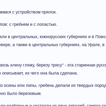
мимся с устройством прялок.
пов: с гребнем и с лопастью.
ли в центральных, южнорусских губерниях и в Пово
вере, а также в центральных губерниях, на Урале, в
квозь клену гляжу, березу трясу" - эта старинная русс
 описывает, из чего она была сделана.
з осины или липы, гребень делали из твердых пород
тено было березовым.
ли разборные и состояли из двух деталей, самого г