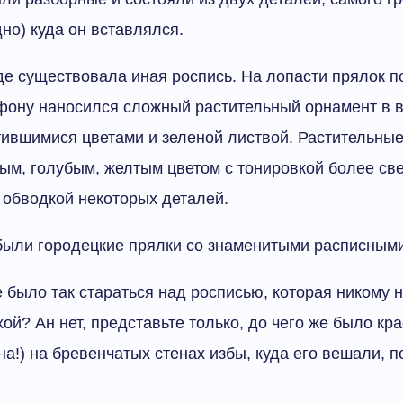
 дно) куда он вставлялся.
е существовала иная роспись. На лопасти прялок п
фону наносился сложный растительный орнамент в в
ившимися цветами и зеленой листвой. Растительны
ым, голубым, желтым цветом с тонировкой более све
 обводкой некоторых деталей.
 были городецкие прялки со знаменитыми расписным
е было так стараться над росписью, которая никому 
ой? Ан нет, представьте только, до чего же было кра
на!) на бревенчатых стенах избы, куда его вешали, п