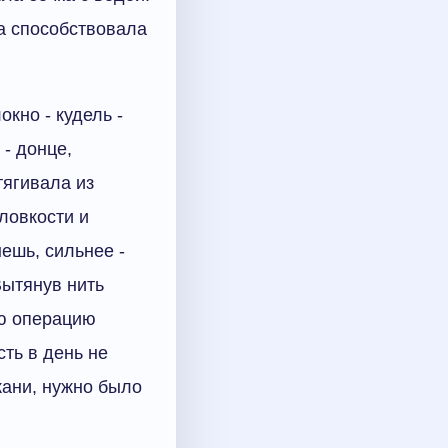
а способствовала
кно - кудель -
 - донце,
тягивала из
ловкости и
нешь, сильнее -
Вытянув нить
сю операцию
сть в день не
кани, нужно было