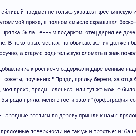
атейливый предмет не только украшал крестьянскую и
еутомимой пряхе, в полном смысле скрашивал беско
 Прялка была ценным подарком: отец дарил ее дочер
ене. В некоторых местах, по обычаю, жених должен б
оручно, а старую родительскую сломать в знак помо
добавление к росписям содержали дарственные надп
 советы, поучения: " Пряди, прялку береги, за отца 
и, моя пряха, пряди нелениса" или тут же можно было
Я бы рада пряла, меня в гости звали" (орфография со
е народные росписи по дереву пришли к нам с пряло
 прялочные поверхности не так уж и простые: и "баше