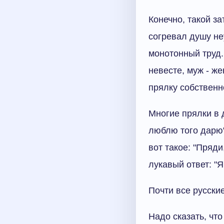
Конечно, такой з
согревал душу н
монотонный труд.
невесте, муж - ж
прялку собственн
Многие прялки в 
люблю того дарю",
вот такое: "Пряд
лукавый ответ: "
Почти все русски
Надо сказать, что