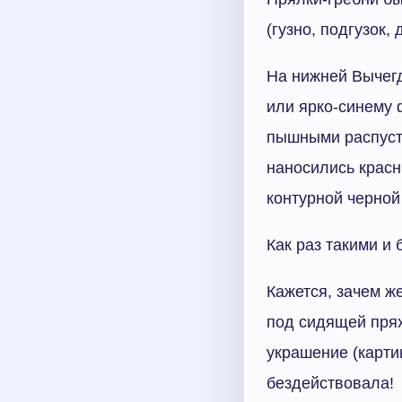
(гузно, подгузок,
На нижней Вычегд
или ярко-синему 
пышными распуст
наносились красн
контурной черной
Как раз такими и
Кажется, зачем ж
под сидящей прях
украшение (карти
бездействовала!