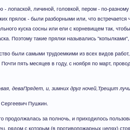
ю - лопаской, личиной, головкой, пером - по-разном
ких прялок - были разборными или, что встречается 
льного куска сосны или ели с корневищем так, чтоб
аска. Поэтому такие прялки назывались "копылками",
ство были самыми трудоемкими из всех видов работ
 Почти пять месяцев в году, с ноября по март, прово
евая, деваПрядет, и, зимних друг ночей,Трещит лучи
 Сергеевич Пушкин.
то продолжалась за полночь, и приходилось пользов
тец, рядом с которым (в противопожарных целях) стоя