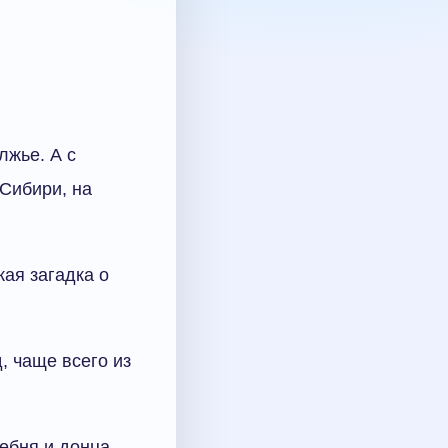
лжье. А с
 Сибири, на
кая загадка о
, чаще всего из
ребня и донца