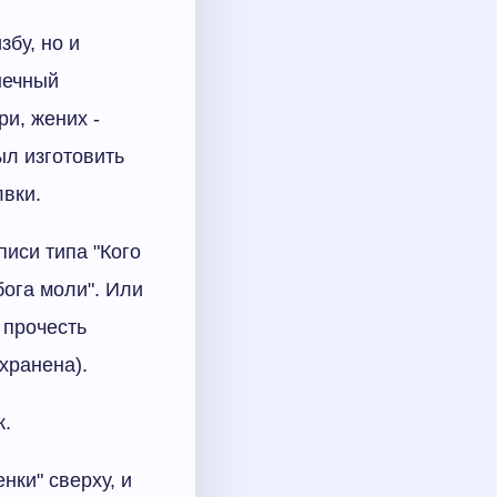
збу, но и
нечный
и, жених -
ыл изготовить
лвки.
иси типа "Кого
бога моли". Или
 прочесть
хранена).
к.
нки" сверху, и