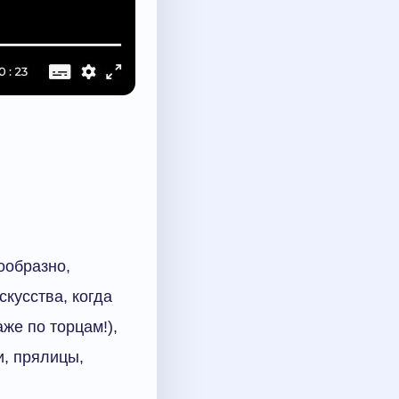
ообразно,
скусства, когда
же по торцам!),
и, прялицы,