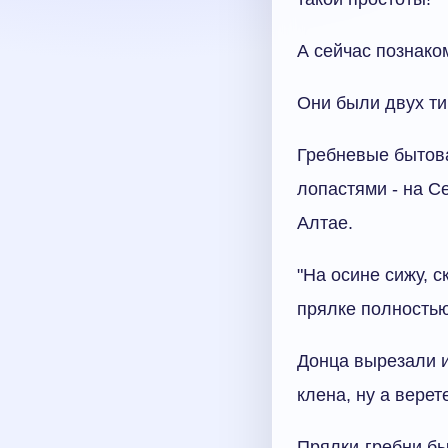
А сейчас познако
Они были двух ти
Гребневые бытова
лопастями - на Се
Алтае.
"На осине сижу, с
прялке полностью
Донца вырезали и
клена, ну а вере
Прялки-гребни бы