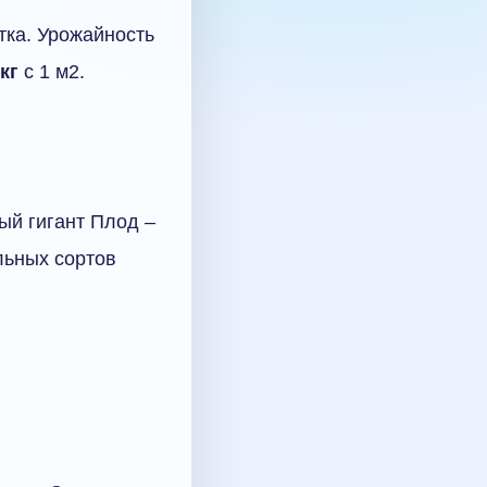
тка. Урожайность
 кг
с 1 м2.
ый гигант Плод –
льных сортов