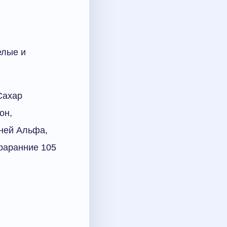
елые и
Сахар
он,
дней Альфа,
раранние 105