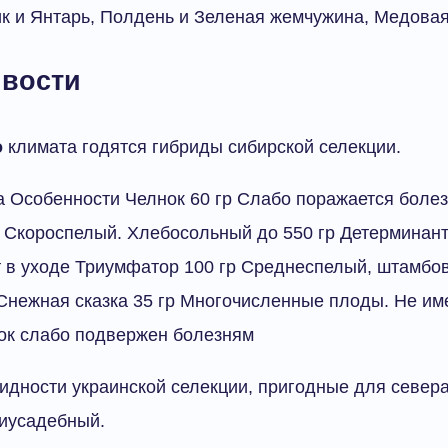
к и Янтарь, Полдень и Зеленая жемчужина, Медовая
ивости
о
климата годятся гибриды сибирской селекции.
 Особенности Челнок 60 гр Слабо поражается боле
. Скороспелый. Хлебосольный до 550 гр Детерминан
т в уходе Триумфатор 100 гр Среднеспелый, штамбо
Снежная сказка 35 гр Многочисленные плоды. Не им
ок слабо подвержен болезням
идности украинской селекции, пригодные для севера
риусадебный.