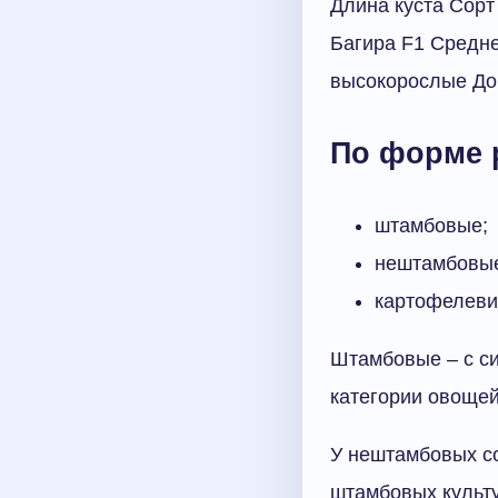
Длина куста Сорт
Багира F1 Средне
высокорослые До 
По форме 
штамбовые;
нештамбовы
картофелеви
Штамбовые – с с
категории овощей 
У нештамбовых со
штамбовых культу