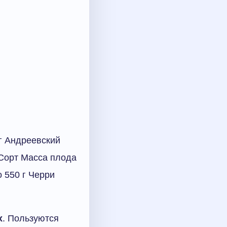
г Андреевский
 Сорт Масса плода
о 550 г Черри
х
. Пользуются