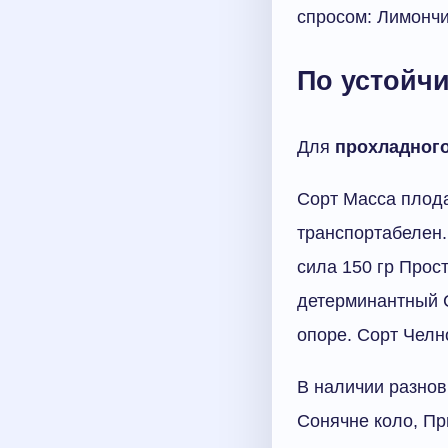
спросом: Лимончи
По устойч
Для
прохладног
Сорт Масса плода
транспортабелен
сила 150 гр Прос
детерминантный 
опоре. Сорт Челн
В наличии разнов
Сонячне коло, П