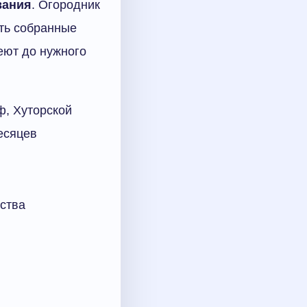
вания
. Огородник
ить собранные
еют до нужного
ф, Хуторской
есяцев
ства