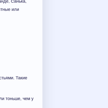
нде, Санька,
нтные или
тьями. Такие
ли тоньше, чем у