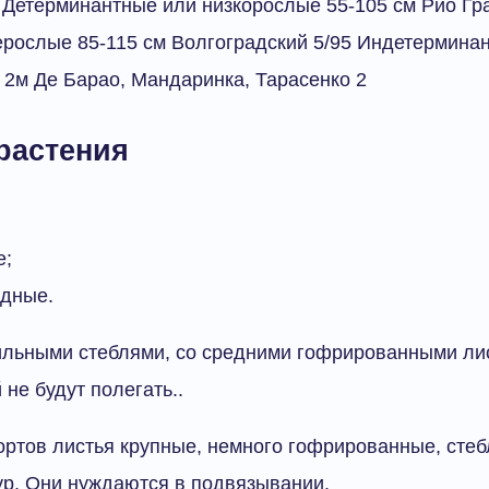
 Детерминантные или низкорослые 55-105 см Рио Гра
рослые 85-115 см Волгоградский 5/95 Индетермина
2м Де Барао, Мандаринка, Тарасенко 2
растения
е;
дные.
ильными стеблями, со средними гофрированными лис
не будут полегать..
ртов листья крупные, немного гофрированные, стеб
р. Они нуждаются в подвязывании.