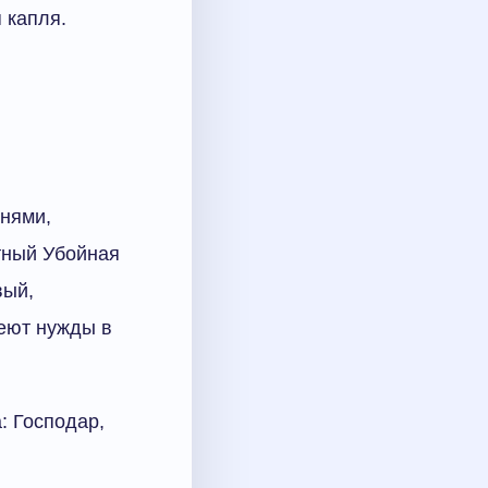
 капля.
знями,
тный Убойная
вый,
еют нужды в
: Господар,