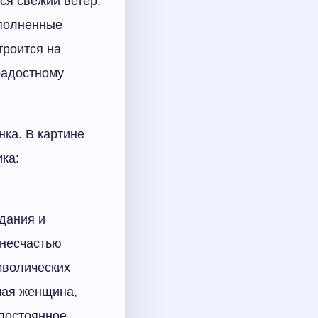
ся свежий ветер.
сполненные
троится на
радостному
ка. В картине
ка:
адания и
 несчастью
мволических
шая женщина,
 постоянное