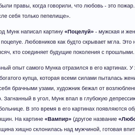
были правы, когда говорили, что любовь - это пожар
сле себя только пепелище».
рд Мунк написал картину
«Поцелуй»
- мужская и же
 поцелуе. Любовников как будто скрывает мгла. Это 
тысяч, кто соединяет будущие поколения с прошлыми.
ый опыт самого Мунка отразился в его картинах. У
богатого купца, которая всеми силами пыталась жени
себя брачными узами, художник бежал от возлюбленн
. Загнанный в угол, Мунк впал в глубокую депресси
больнице. В это время в его картинах появляются о
нщин. На картине
«Вампир»
(другое название
«Любо
ина хищно склонилась над мужчиной, готовая впит