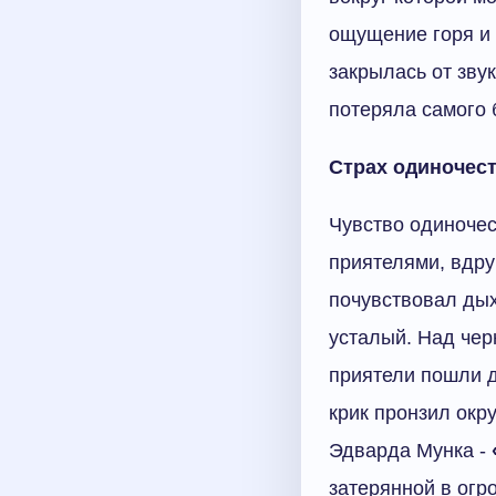
ощущение горя и 
закрылась от звук
потеряла самого 
Страх одиночес
Чувство одиночес
приятелями, вдру
почувствовал дых
усталый. Над чер
приятели пошли д
крик пронзил окр
Эдварда Мунка -
затерянной в огр