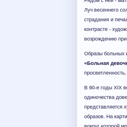
Рядом с ней - ма
Луч весеннего со
страдания и печа
контрасте - худо
возрождению при
Образы больных 
«Больная девоч
просветленность, 
В 90-е годы XIX 
одиночества дове
представляется х
образов. На карт
вокруг которой м