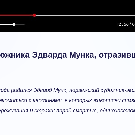
ожника Эдварда Мунка, отразив
года родился Эдвард Мунк, норвежский художник-эк
акомиться с картинами, в которых живописец сим
ереживания и страхи: перед смертью, одиночество