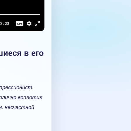
шиеся в его
спрессионист.
волично воплотил
м, несчастной