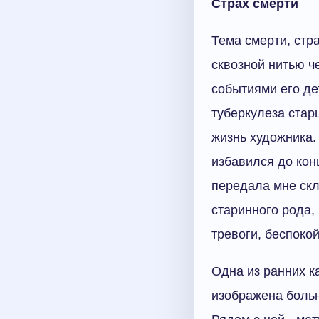
Страх смерти
Тема смерти, стр
сквозной нитью ч
событиями его де
туберкулеза стар
жизнь художника.
избавился до кон
передала мне скл
старинного рода,
тревоги, беспоко
Одна из ранних к
изображена боль