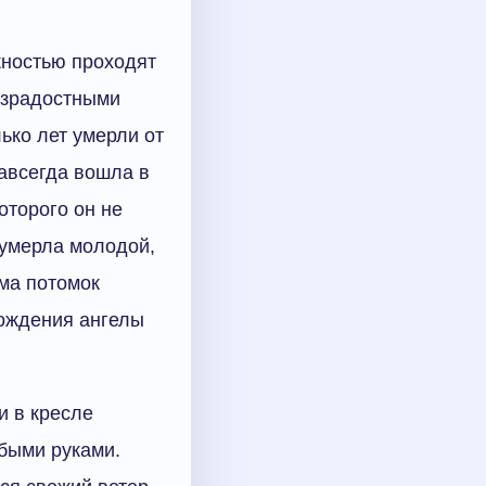
жностью проходят
езрадостными
ько лет умерли от
навсегда вошла в
оторого он не
 умерла молодой,
зма потомок
рождения ангелы
и в кресле
быми руками.