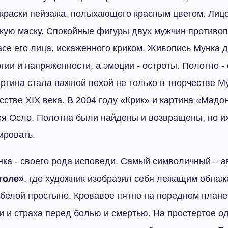
краски пейзажа, полыхающего красным цветом. Лицо
икую маску. Спокойные фигуры двух мужчин противо
асе его лица, искаженного криком. Живопись Мунка д
ргии и напряженности, а эмоции - остроты. Полотно -
ртина стала важной вехой не только в творчестве Му
сстве XIX века. В 2004 году «Крик» и картина «Мад
ея Осло. Полотна были найдены и возвращены, но и
ировать.
ка - своего рода исповеди. Самый символичный – 
толе»
, где художник изобразил себя лежащим обна
елой простыне. Кровавое пятно на переднем плане
 и страха перед болью и смертью. На простертое о