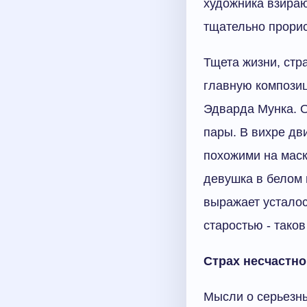
художника взира
тщательно прорис
Тщета жизни, стр
главную композиц
Эдварда Мунка. О
пары. В вихре дв
похожими на маск
девушка в белом 
выражает усталос
старостью - тако
Страх несчастн
Мысли о серьезн