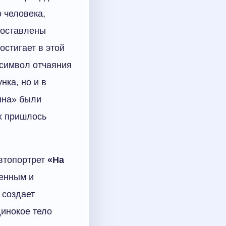
 человека,
поставлены
остигает в этой
 символ отчаяния
нка, но и в
онна» были
х пришлось
автопортрет
«На
женным и
 создает
динокое тело