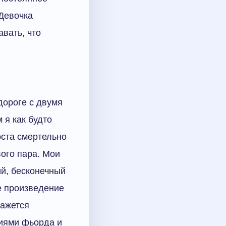
 Девочка
авать, что
дороге с двумя
 я как будто
оста смертельно
ого пара. Мои
ий, бесконечный
е произведение
кажется
ниями фьорда и