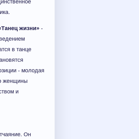
динственное
ика.
«Танец жизни»
-
зведением
тся в танце
тановятся
озиции - молодая
цо женщины
ством и
тчаяние. Он