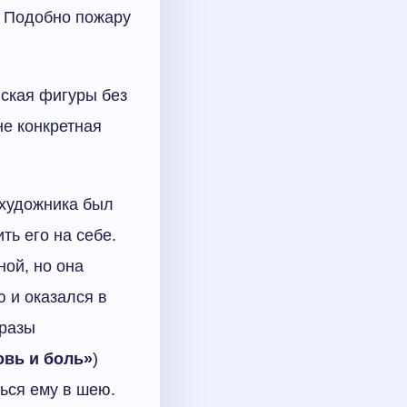
. Подобно пожару
нская фигуры без
не конкретная
 художника был
ть его на себе.
ой, но она
ю и оказался в
бразы
вь и боль»
)
ься ему в шею.