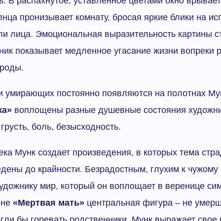
ть. В распахнутое, уставленное цветами окно врывает
лнца пронизывает комнату, бросая яркие блики на и
ли лица. Эмоциональная выразительность картины с
жник показывает медленное угасание жизни вопреки 
роды.
и умирающих постоянно появляются на полотнах Мун
ка»
воплощены разные душевные состояния художни
грусть, боль, безысходность.
века Мунк создает произведения, в которых тема стр
дены до крайности. Безрадостным, глухим к чужому
удожнику мир, который он воплощает в веренице си
ине
«Мертвая мать»
центральная фигура – не умер
огли бы горевать родственники. Мунк выражает свое