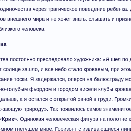
одиночества через трагическое поведение ребенка.
ов внешнего мира и не хочет знать, слышать и призн
близкого человека.
тва
тва постоянно преследовало художника: «Я шел по 
г солнце зашло, и все небо стало кровавым, при этом
ание тоски. Я задержался, оперся на балюстраду м
но-голубым фьордом и городом висели клубы кровав
альше, а я остался с открытой раной в груди. Громк
ужающую природу». Так появилось самое знаменито
«Крик»
. Одинокая человеческая фигура на полотне 
омном гнетущем мире. Горизонт с извивающиеся ли