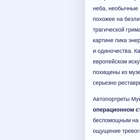
неба, необычные 
похожее на безл
трагической грим
картине пика эне
и одиночества. Ка
европейском иску
похищены из муз
серьезно реставр
Автопортреты Мун
операционном с
беспомощным на б
ощущение тревоги