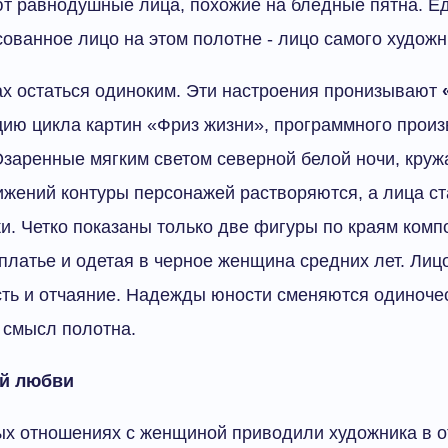
ют равнодушные лица, похожие на бледные пятна. Е
ованное лицо на этом полотне - лицо самого художн
ах остаться одиноким. Эти настроения пронизывают
ию цикла картин «Фриз жизни», программного прои
заренные мягким светом северной белой ночи, кружа
ижений контуры персонажей растворяются, а лица с
и. Четко показаны только две фигуры по краям комп
платье и одетая в черное женщина средних лет. Ли
ть и отчаяние. Надежды юности сменяются одиноче
в смысл полотна.
ой любви
ых отношениях с женщиной приводили художника в о