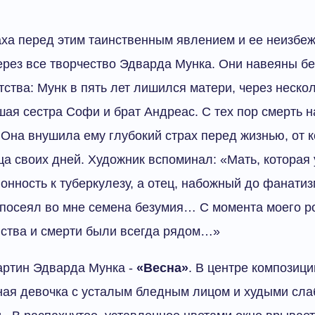
аха перед этим таинственным явлением и ее неизбе
ерез все творчество Эдварда Мунка. Они навеяны б
тства: Мунк в пять лет лишился матери, через нескол
шая сестра Софи и брат Андреас. С тех пор смерть 
 Она внушила ему глубокий страх перед жизнью, от к
ца своих дней. Художник вспоминал: «Мать, которая
онность к туберкулезу, а отец, набожный до фанати
 посеял во мне семена безумия… С момента моего 
йства и смерти были всегда рядом…»
артин Эдварда Мунка -
«Весна»
. В центре композици
ная девочка с усталым бледным лицом и худыми сла