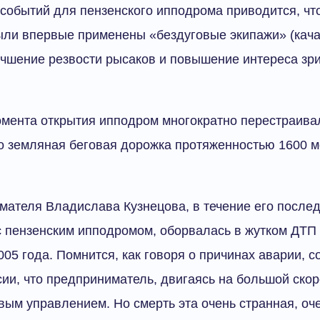
 событий для пензенского ипподрома приводится, что
ли впервые применены «бездуговые экипажи» (качал
чшение резвости рысаков и повышение интереса зри
омента открытия ипподром многократно перестраива
о земляная беговая дорожка протяженностью 1600 м
…
ателя Владислава Кузнецова, в течение его послед
с пензенским ипподромом, оборвалась в жутком ДТП
005 года. Помнится, как говоря о причинах аварии, 
сии, что предприниматель, двигаясь на большой скор
вым управлением. Но смерть эта очень странная, оч