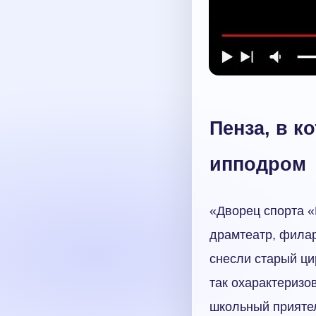
Пенза, в к
ипподром
«Дворец спорта «
драмтеатр, филар
снесли старый ци
так охарактеризо
школьный приятел