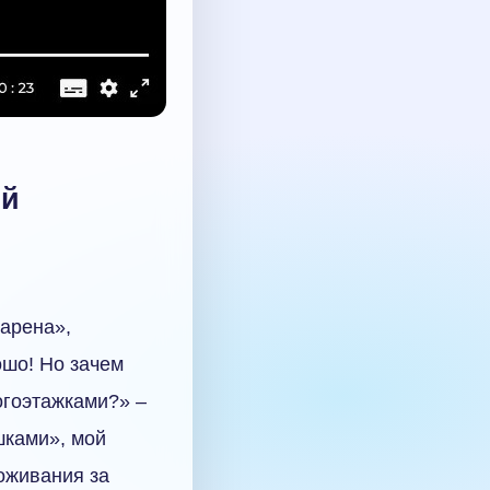
ой
-арена»,
ошо! Но зачем
огоэтажками?» –
шками», мой
оживания за