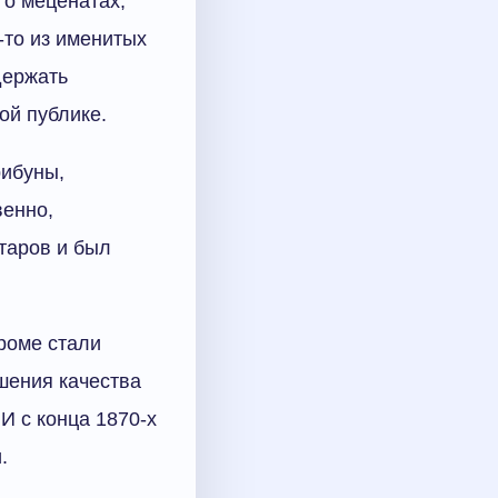
 о меценатах,
-то из именитых
держать
ой публике.
рибуны,
венно,
таров и был
роме стали
шения качества
И с конца 1870-х
.