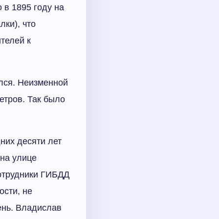
 в 1895 году на
ки), что
телей к
лся. Неизменной
етров. Так было
них десяти лет
 на улице
сотрудники ГИБДД
ости, не
ень. Владислав