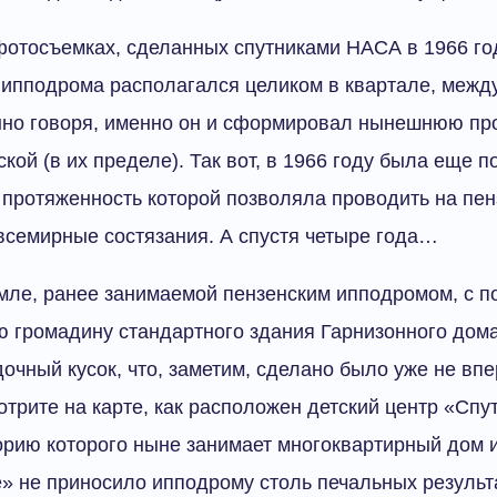
отосъемках, сделанных спутниками НАСА в 1966 год
» ипподрома располагался целиком в квартале, межд
нно говоря, именно он и сформировал нынешнюю пр
кой (в их пределе). Так вот, в 1966 году была еще 
 протяженность которой позволяла проводить на пе
семирные состязания. А спустя четыре года…
емле, ранее занимаемой пензенским ипподромом, с 
 громадину стандартного здания Гарнизонного дом
очный кусок, что, заметим, сделано было уже не впе
отрите на карте, как расположен детский центр «Спу
орию которого ныне занимает многоквартирный дом и
» не приносило ипподрому столь печальных результа