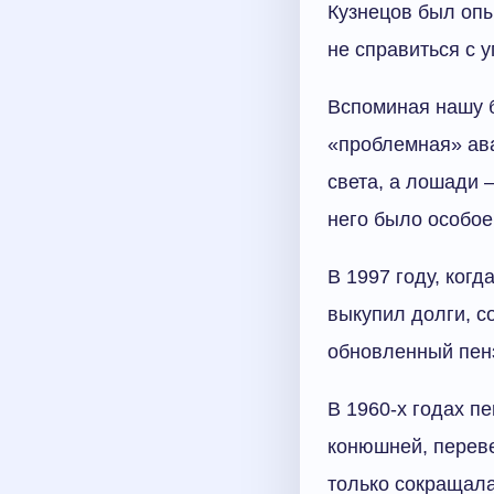
Кузнецов был опы
не справиться с 
Вспоминая нашу б
«проблемная» ав
света, а лошади 
него было особое
В 1997 году, ког
выкупил долги, с
обновленный пенз
В 1960-х годах п
конюшней, переве
только сокращала