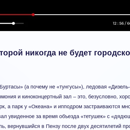
оторой никогда не будет городск
Буртасы» (а почему не «тунгусы»), ледовая «Дизель
мония и киноконцертный зал – это, безусловно, хор
рк, а парк у «Океана» и ипподром застраиваются мн
вал увиденное за время объезда «тетушек» с «дядю
ь, вернувшийся в Пензу после двух десятилетий пр