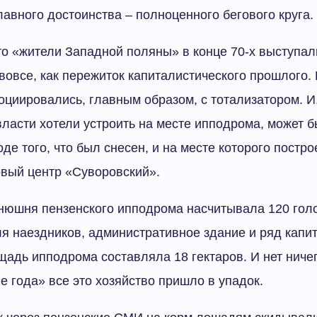
лавного достоинства – полноценного бегового круга.
то «жители Западной поляны» в конце 70-х выступали
вовсе, как пережиток капиталистического прошлого.
оциировались, главным образом, с тотализатором. И,
власти хотели устроить на месте ипподрома, может б
оде того, что был снесен, и на месте которого постр
вый центр «Суворовский».
онюшня пензенского ипподрома насчитывала 120 гол
ля наездников, административное здание и ряд капи
щадь ипподрома составляла 18 гектаров. И нет ниче
ие года» все это хозяйство пришло в упадок.