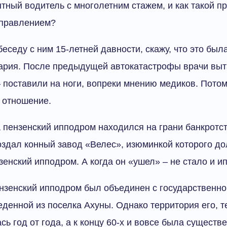
тный водитель с многолетним стажем, и как такой п
управлением?
еседу с ним 15-летней давности, скажу, что это был
ария. После предыдущей автокатастрофы врачи выта
– поставили на ноги, вопреки мнению медиков. Потом
 отношение.
да пензенский ипподром находился на грани банкротс
оздал конный завод «Велес», изюминкой которого до
енский ипподром. А когда он «ушел» – не стало и и
ензенский ипподром был объединен с государственно
денной из поселка Ахуны. Однако территория его, т
сь год от года, а к концу 60-х и вовсе была сущест