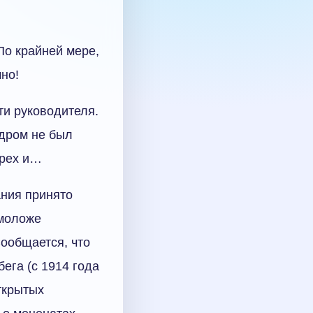
По крайней мере,
чно!
ти руководителя.
одром не был
грех и…
ания принято
 моложе
Сообщается, что
ега (с 1914 года
ткрытых