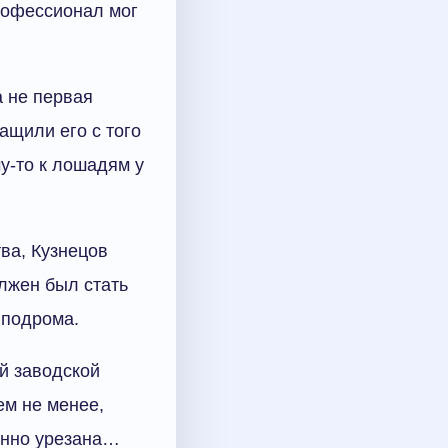
рофессионал мог
а не первая
щили его с того
у-то к лошадям у
тва, Кузнецов
лжен был стать
пподрома.
й заводской
ем не менее,
венно урезана…