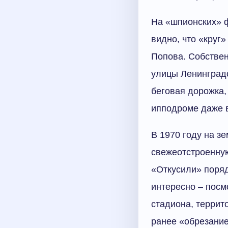
На «шпионских» ф
видно, что «круг
Попова. Собстве
улицы Ленинградс
беговая дорожка,
ипподроме даже в
В 1970 году на з
свежеотстроенную
«Откусили» поряд
интересно – посм
стадиона, террит
ранее «обрезание