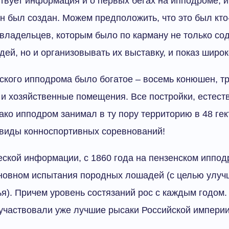
ствует информация и о первых бегах на ипподроме, и
н был создан. Можем предположить, что это был кто
владельцев, которым было по карману не только со
ей, но и организовывать их выставку, и показ широк
ского ипподрома было богатое – восемь конюшен, т
и хозяйственные помещения. Все постройки, естест
ко ипподром занимал в ту пору территорию в 48 гек
 виды конноспортивных соревнований!
ской информации, с 1860 года на пензенском иппод
новном испытания породных лошадей (с целью улуч
ья). Причем уровень состязаний рос с каждым годом. 
участвовали уже лучшие рысаки Российской империи