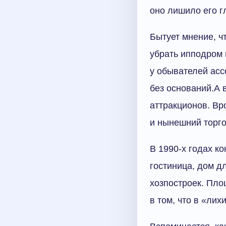
оно лишило его г
Бытует мнение, ч
убрать ипподром 
у обывателей асс
без оснований.А 
аттракционов. Вр
и нынешний торго
В 1990-х годах к
гостиница, дом д
хозпостроек. Пло
в том, что в «лих