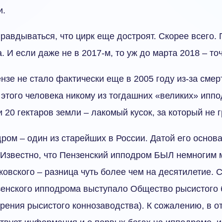
и.
правдываться, что цирк еще достроят. Скорее всего. 
 И если даже не в 2017-м, то уж до марта 2018 – то
нзе не стало фактически еще в 2005 году из-за смер
 этого человека никому из тогдашних «великих» ипп
и 20 гектаров земли – лакомый кусок, за который не 
ром – один из старейших в России. Датой его основ
. Известно, что Пензенский ипподром БЫЛ немногим
ковского – разница чуть более чем на десятилетие. 
енского ипподрома выступало Общество рысистого б
ения рысистого коннозаводства). К сожалению, в о