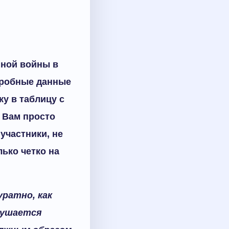
нной войны в
дробные данные
ку в таблицу с
 Вам просто
участники, не
ько четко на
уратно, как
рушается