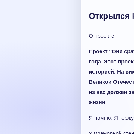
Открылся 
О проекте
Проект "Они сра
года. Этот прое
историей. На ви
Великой Отечест
из нас должен з
жизни.
Я помню. Я горжу
У мраморной сте