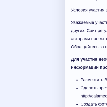
Условия участия 
Уважаемые участн
других. Сайт рег
авторами проекта
Обращайтесь за п
Для участия не
информации про
Разместить Ви
Сделать пре
http://calame
Создать фот