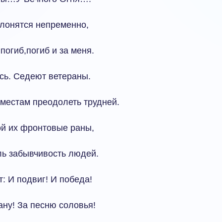
склонятся непременно,
погиб,погиб и за меня.
сь. Седеют ветераны.
 местам преодолеть трудней.
ой их фронтовые раны,
ль забывчивость людей.
: И подвиг! И победа!
ану! За песню соловья!