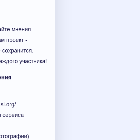
айте мнения
м проект -
 сохранится.
аждого участника!
ения
si.org/
и сервиса
отографии)