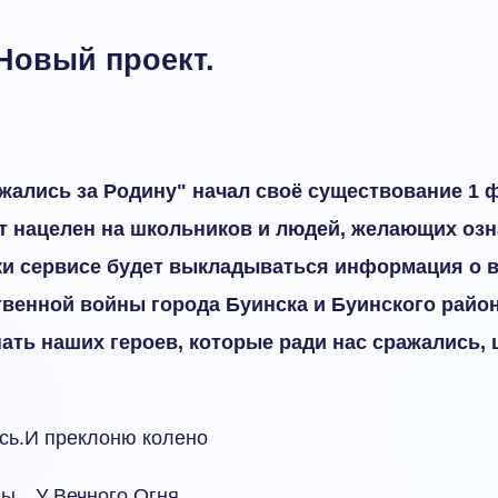
Новый проект.
жались за Родину" начал своё существование 1 
кт нацелен на школьников и людей, желающих озн
ки сервисе будет выкладываться информация о 
венной войны города Буинска и Буинского райо
нать наших героев, которые ради нас сражались, 
сь.И преклоню колено
ны…У Вечного Огня….