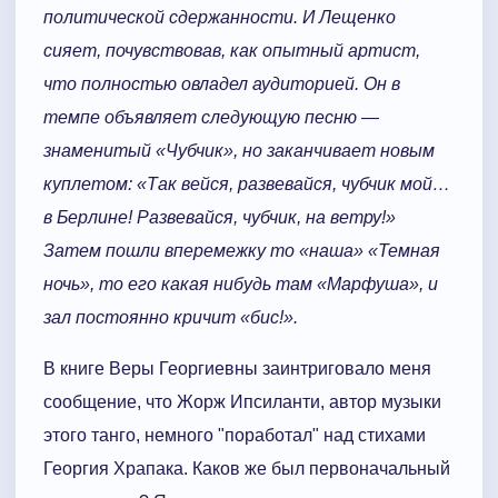
политической сдержанности. И Лещенко
сияет, почувствовав, как опытный артист,
что полностью овладел аудиторией. Он в
темпе объявляет следующую песню —
знаменитый «Чубчик», но заканчивает новым
куплетом: «Так вейся, развевайся, чубчик мой…
в Берлине! Развевайся, чубчик, на ветру!»
Затем пошли вперемежку то «наша» «Темная
ночь», то его какая нибудь там «Марфуша», и
зал постоянно кричит «бис!».
В книге Веры Георгиевны заинтриговало меня
сообщение, что Жорж Ипсиланти, автор музыки
этого танго, немного "поработал" над стихами
Георгия Храпака. Каков же был первоначальный