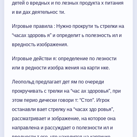
детей о вредных и по лезных продукта х питания
и ви дах деятельнос ти.
Игровые правила : Нужно прокрути ть стрелки на
“часах здоровь я” и определит ь полезность ил и
вредность изображения.
Игровые действи я: определение по лезности
или в редности изобра жения на карти нке.
Леопольд предлагает дет ям по очереди
прокручивать с трелки на “час ах здоровья”, при
этом перио дически говори т: “Стоп”. Игрок
останавли вает стрелку на “часах здо ровья”,
рассматривает и зображение, на которое она
направлена и рассуждает о полезности ил и
вредности т ого, что находится на картинке .