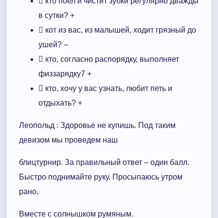
 кто поел и чистит зубки регулярно дважды
в сутки? +
 кот из вас, из малышей, ходит грязный до
ушей? –
 кто, согласно распорядку, выполняет
физзарядку7 +
 кто, хочу у вас узнать, любит петь и
отдыхать? +
Леопольд : Здоровье не купишь. Под таким
девизом мы проведем наш
блицтурнир. За правильный ответ – один балл.
Быстро поднимайте руку. Просыпаюсь утром
рано,
Вместе с солнышком румяным.