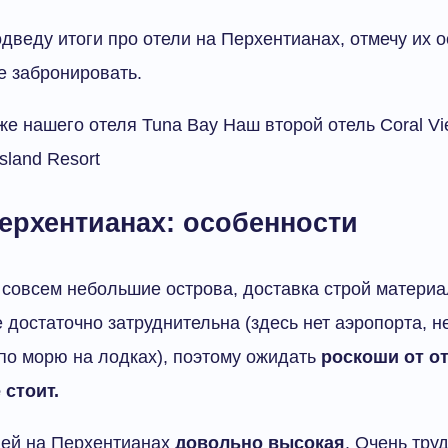
одведу итоги про отели на Перхентианах, отмечу их 
де забронировать.
е нашего отеля Tuna Bay Наш второй отель Coral V
sland Resort
ерхентианах: особенности
совсем небольшие острова, доставка строй материа
 достаточно затруднительна (здесь нет аэропорта, не
по морю на лодках), поэтому ожидать
роскоши от о
 стоит.
лей на Перхентианах
довольно высокая
. Очень тру