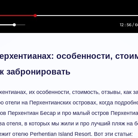
ерхентианах: особенности, стои
ак забронировать
хентианах, их особенности, стоимость, отзывы, как з
о отели на Перхентианских островах, когда подробн
ов Перхентиан Бесар и про малый остров Перхентиа
ва отеля, в которых мы жили и про лучший пляж на 
ит отелю Perhentian Island Resort. Вот эти статьи: