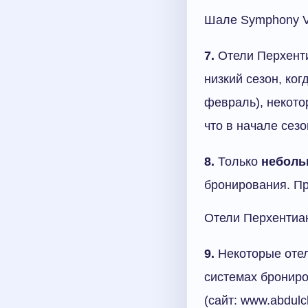
Шале Symphony Vi
7.
Отели Перхенти
низкий сезон, ко
февраль), некото
что в начале сез
8.
Только
неболь
бронирования. Пр
Отели Перхентиан
9.
Некоторые отел
системах брониро
(сайт: www.abdulc