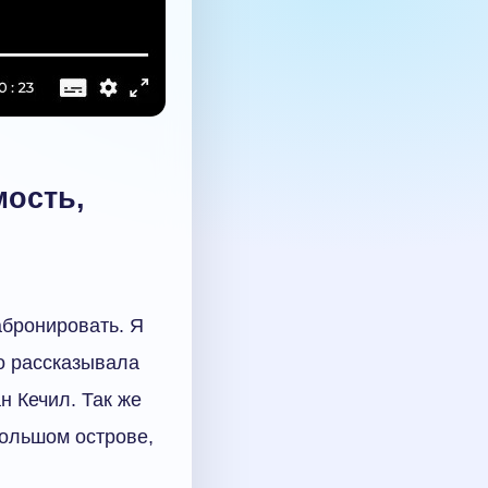
мость,
абронировать. Я
о рассказывала
н Кечил. Так же
большом острове,