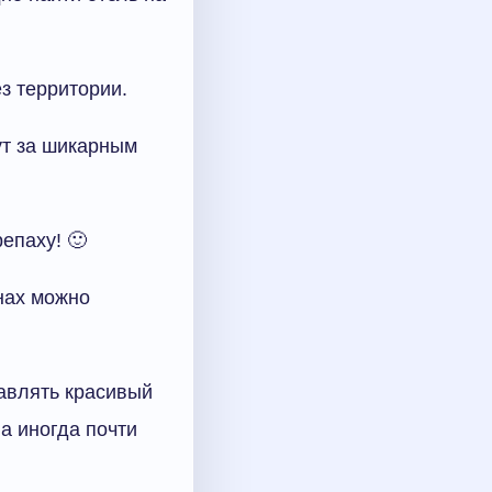
з территории.
дут за шикарным
епаху! 🙂
анах можно
авлять красивый
а иногда почти