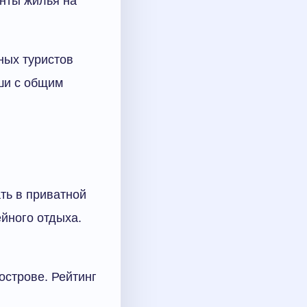
нты жилья на
ных туристов
ши с общим
ать в приватной
йного отдыха.
острове. Рейтинг