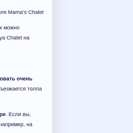
еля Mama’s Chalet
их можно
ya Chalet на
овать очень
съезжается толпа
ре
. Если вы,
 например, на