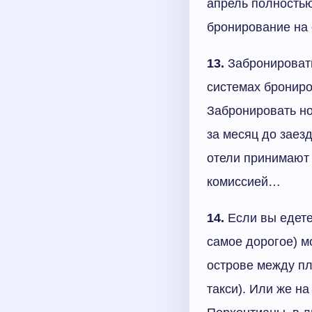
апрель полностью
бронирование на 
13.
Забронировать
системах брониро
Забронировать н
за месяц до заез
отели принимают 
комиссией…
14.
Если вы едете
самое дорогое) мо
острове между пл
такси). Или же н