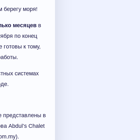
м берегу моря!
лько месяцев
в
тября по конец
 готовы к тому,
работы.
стных системах
оде.
е представлены в
а Abdul’s Chalet
om.my).