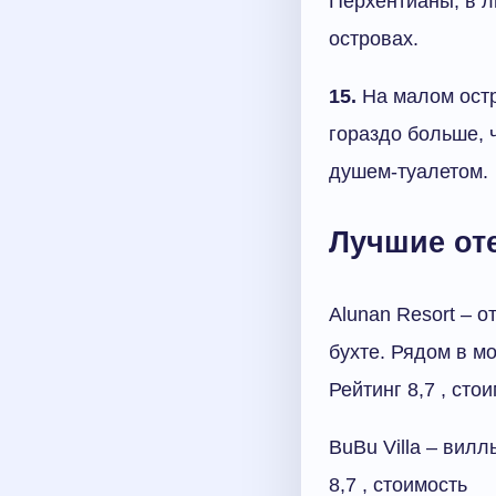
Перхентианы, в л
островах.
15.
На малом остр
гораздо больше, 
душем-туалетом.
Лучшие от
Alunan Resort – 
бухте. Рядом в м
Рейтинг 8,7 , сто
BuBu Villa – вил
8,7 , стоимость