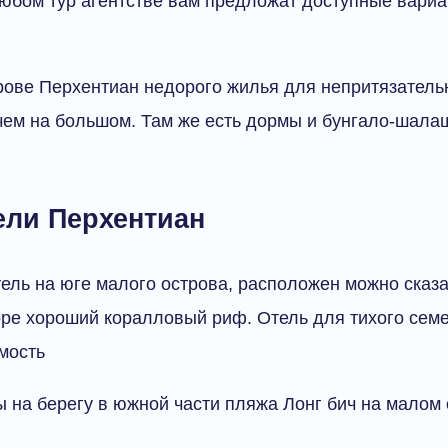
юбом тур агентстве вам предложат доступные вариа
ове Перхентиан недорого жилья для непритязатель
чем на большом. Там же есть дормы и бунгало-шала
ели Перхентиан
отель на юге малого острова, расположен можно сказ
оре хороший коралловый риф. Отель для тихого семе
имость
лы на берегу в южной части пляжа Лонг бич на малом 