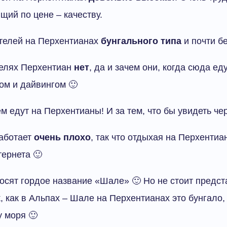
щий по цене – качеству.
телей на Перхентианах
бунгального типа
и почти бе
телях Перхентиан
нет
, да и зачем они, когда сюда е
ом и дайвингом 🙂
м едут на Перхентианы! И за тем, что бы увидеть чер
работает
очень плохо
, так что отдыхая на Перхенти
тернета 🙂
осят гордое название «Шале» 🙂 Но не стоит предст
, как в Альпах – Шале на Перхентианах это бунгало, 
 моря 🙂