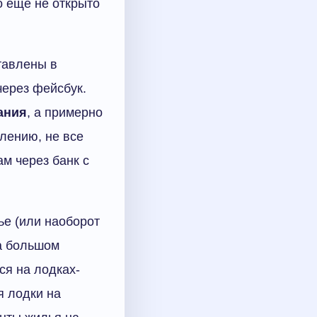
о еще не открыто
тавлены в
через фейсбук.
ания
, а примерно
лению, не все
ам через банк с
ье (или наоборот
на большом
ся на лодках-
я лодки на