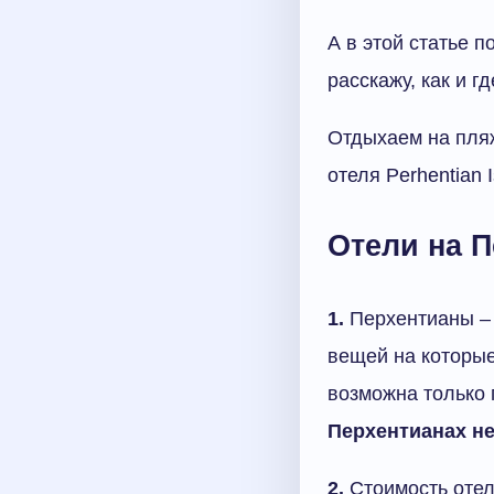
А в этой статье п
расскажу, как и г
Отдыхаем на пляж
отеля Perhentian I
Отели на П
1.
Перхентианы – 
вещей на которые
возможна только 
Перхентианах не
2.
Стоимость оте