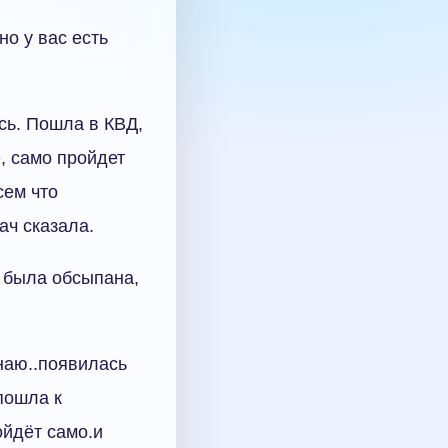
о у вас есть
сь. Пошла в КВД,
, само пройдет
сем что
ач сказала.
я была обсыпана,
знаю..появилась
пошла к
ойдёт само.и