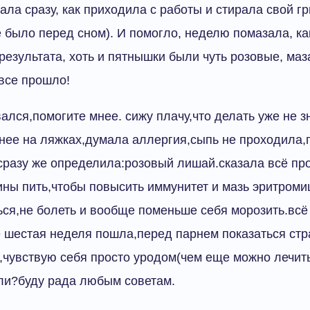
ла сразу, как приходила с работы и стирала свой гри
 было перед сном). И помогло, неделю помазала, как
результата, хоть и пятнышки были чуть розовые, ма
все прошло!
вался,помогите мнее. сижу плачу,что делать уже не 
чнее на ляжках,думала аллергия,сыпь не проходила,
сразу же определила:розовый лишай.сказала всё пр
ны пить,чтобы повысить иммунитет и мазь эритром
ся,не болеть и вообще поменьше себя морозить.всё
е шестая неделя пошла,перед парнем показаться ст
,чувствую себя просто уродом(чем еще можно лечит
ли?буду рада любым советам.