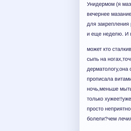
Унидермом (я маза
вечернее мазание
для закрепления 
и еще неделю. И 
может кто сталки
сыпь на ногах,то
дерматологу,она 
прописала витами
ночь,меньше мыть
только хужее!!уж
просто неприятно
болели?чем лечи