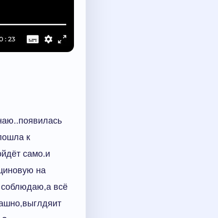
знаю..появилась
пошла к
ойдёт само.и
ициновую на
 соблюдаю,а всё
рашно,выглдяит