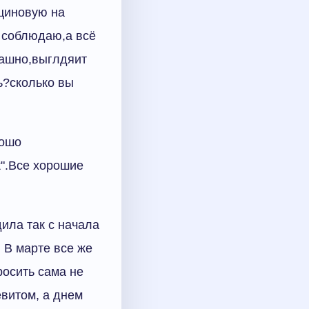
ициновую на
 соблюдаю,а всё
рашно,выглдяит
ь?сколько вы
рошо
к".Все хорошие
ила так с начала
 В марте все же
росить сама не
евитом, а днем