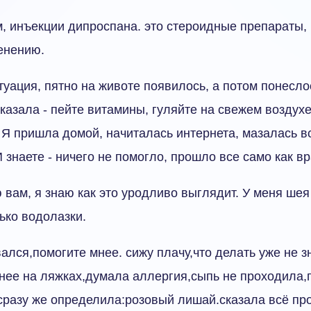
, инъекции дипроспана. это стероидные препараты, н
енению.
туация, пятно на животе появилось, а потом понесло
сказала - пейте витамины, гуляйте на свежем воздухе
. Я пришла домой, начиталась интернета, мазалась в
 знаете - ничего не помогло, прошло все само как вр
 вам, я знаю как это уродливо выглядит. У меня ше
ько водолазки.
вался,помогите мнее. сижу плачу,что делать уже не 
чнее на ляжках,думала аллергия,сыпь не проходила,
сразу же определила:розовый лишай.сказала всё пр