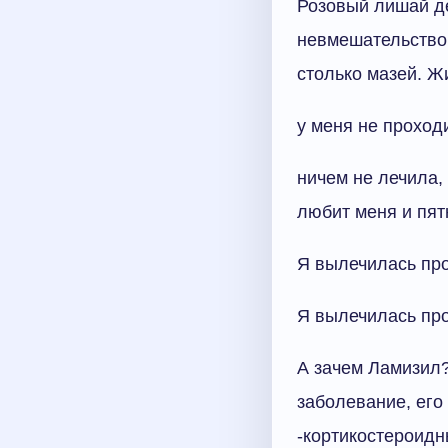
Розовый лишай де
невмешательство.
столько мазей. Ж
у меня не проходи
ничем не лечила, 
любит меня и пятн
Я вылечилась про
Я вылечилась про
А зачем Ламизил?
заболевание, его
-кортикостероидн