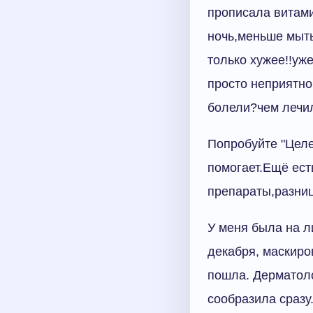
прописала витами
ночь,меньше мыть
только хужее!!уж
просто неприятно
болели?чем лечи
Попробуйте "Целе
помогает.Ещё ест
препараты,разниц
У меня была на л
декабря, маскиро
пошла. Дерматоло
сообразила сразу