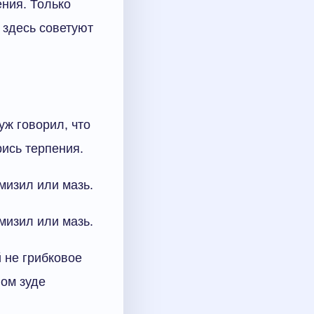
ения. Только
 здесь советуют
уж говорил, что
рись терпения.
мизил или мазь.
мизил или мазь.
 не грибковое
ном зуде