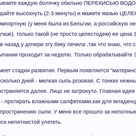
тываете каждую болячку обильно ПЕРЕКИСЬЮ ВОДО
 дайте высохнуть (2-3 минуты) и мажете мазью ЦЕ
ортную (у меня была из Бельгии, а российскую не
чше). только такой (не просто целестодем) ее цена 3
 назад у дочери эту бяку лечила ,так что знаю, что 
пании проходит за неделю. Только обрабатывайте 3
еет стадии развития. Первым появляется "материнс
есколько дней - мелкая сыпь розовая. С тонких нежны
остраняется далее. Лицо не затронуто. Главная идея 
- протирать влажными салфетками,как для младенце
пространению сыпи. У меня все прошло за неполные
ск непятнистой улететь.