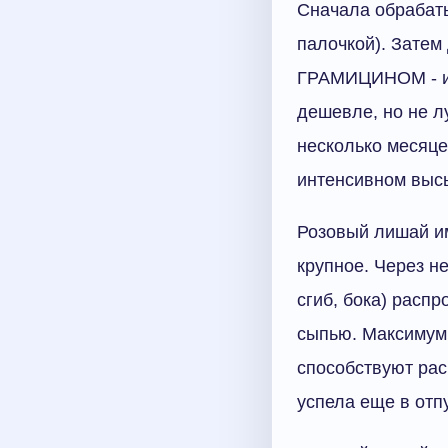
Сначала обраба
палочкой). Затем
ГРАМИЦИНОМ - имп
дешевле, но не лу
несколько месяцев
интенсивном высы
Розовый лишай им
крупное. Через н
сгиб, бока) распр
сыпью. Максимум 
способствуют рас
успела еще в отпу