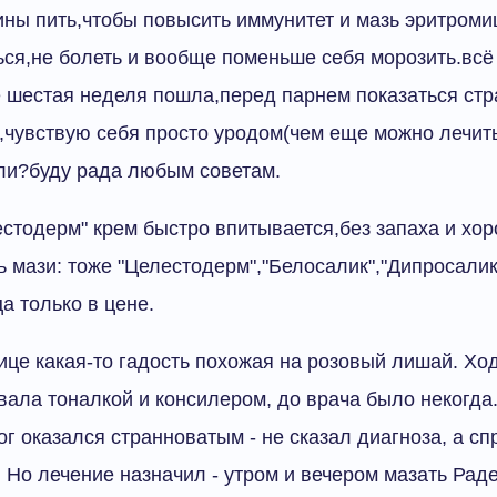
ны пить,чтобы повысить иммунитет и мазь эритром
ся,не болеть и вообще поменьше себя морозить.всё
е шестая неделя пошла,перед парнем показаться ст
,чувствую себя просто уродом(чем еще можно лечит
ли?буду рада любым советам.
стодерм" крем быстро впитывается,без запаха и хо
ь мази: тоже "Целестодерм","Белосалик","Дипросал​и
а только в цене.
ице какая-то гадость похожая на розовый лишай. Ход
вала тоналкой и консилером, до врача было некогда.
г оказался странноватым - не сказал диагноза, а сп
. Но лечение назначил - утром и вечером мазать Рад