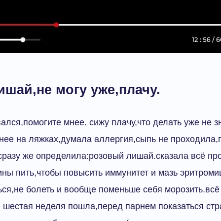
шай,не могу уже,плачу.
вался,помогите мнее. сижу плачу,что делать уже не 
чнее на ляжках,думала аллергия,сыпь не проходила,
сразу же определила:розовый лишай.сказала всё пр
ны пить,чтобы повысить иммунитет и мазь эритром
ся,не болеть и вообще поменьше себя морозить.всё
е шестая неделя пошла,перед парнем показаться ст