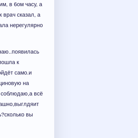
м, в 6ом часу, а
 врач сказал, а
зала нерегулярно
знаю..появилась
пошла к
ойдёт само.и
ициновую на
 соблюдаю,а всё
рашно,выглдяит
ь?сколько вы