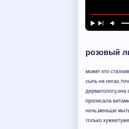
розовый ли
может кто сталки
сыпь на ногах,то
дерматологу,она 
прописала витами
ночь,меньше мыть
только хужее!!уж