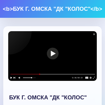
<b>БУК Г. ОМСКА "ДК "КОЛОС"</b>
БУК Г. ОМСКА "ДК "КОЛОС"