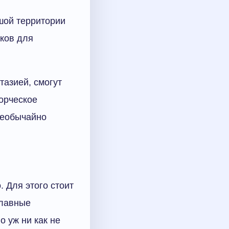
шой территории
ков для
тазией, смогут
орческое
необычайно
 Для этого стоит
главные
о уж ни как не