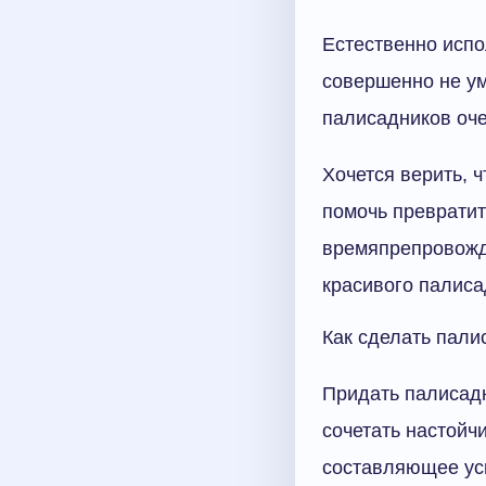
Естественно испо
совершенно не ум
палисадников оч
Хочется верить, 
помочь превратит
времяпрепровожд
красивого палиса
Как сделать пали
Придать палисадн
сочетать настойч
составляющее усп