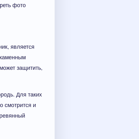
треть фото
ик, является
м каменным
может защитить,
родь. Для таких
о смотрится и
еревянный