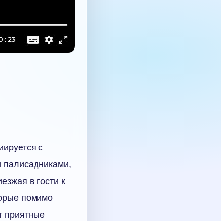
иируется с
и палисадниками,
езжая в гости к
торые помимо
т приятные