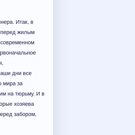
нера. Итак, в
а перед жилым
в современном
ервоначальное
я,
наши дни все
о мира за
м на тюрьму. И в
торые хозяева
перед забором,