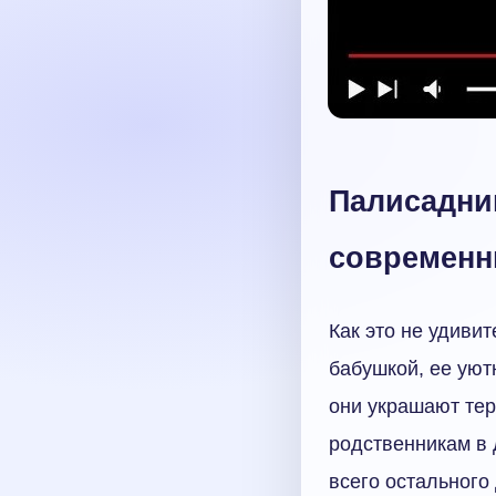
Палисадни
современн
Как это не удиви
бабушкой, ее уют
они украшают тер
родственникам в 
всего остальног