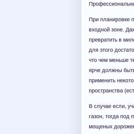
Профессиональны
При планировке п
входной зоне. Да
превратить в мил
для этого достат
что чем меньше т
ярче должны быть
применить некот
пространства (ес
В случае если, у
газон, тогда под
мощеных дорожек