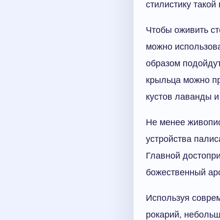
стилистику такой
Чтобы оживить ст
можно использова
образом подойдут
крыльца можно п
кустов лаванды и
Не менее живопис
устройства палис
Главной достопри
божественный аро
Используя совре
рокарий, небольш