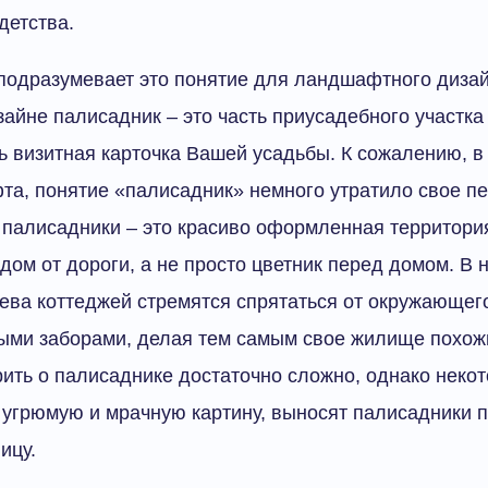
детства.
 подразумевает это понятие для ландшафтного дизай
йне палисадник – это часть приусадебного участк
ть визитная карточка Вашей усадьбы. К сожалению, 
та, понятие «палисадник» немного утратило свое п
 палисадники – это красиво оформленная территори
ом от дороги, а не просто цветник перед домом. В 
ева коттеджей стремятся спрятаться от окружающег
ыми заборами, делая тем самым свое жилище похожи
рить о палисаднике достаточно сложно, однако неко
 угрюмую и мрачную картину, выносят палисадники 
ицу.