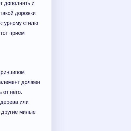
т дополнять и
 такой дорожки
ктурному стилю
этот прием
принципом
 элемент должен
 от него.
 дерева или
е другие милые