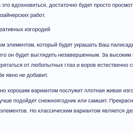
ы это вдохновиться, достаточно будет просто просмо
зайнерских работ.
ративных изгородей
м элементом, который будет украшать Ваш палисадн
него он будет выглядеть незавершенным. За высоки
рятаться от любопытных глаз и воров естественно с
бе явно не добавит.
но хорошим вариантом послужит плотная живая изго
лучше подойдет снежноягодник или самшит. Прекрасн
 элементов. Но классическим вариантом является д