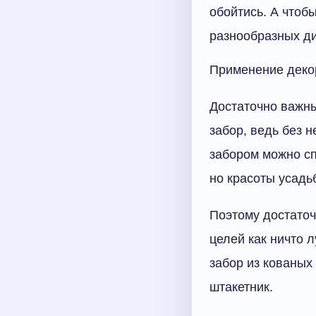
обойтись. А чтоб
разнообразных ди
Применение деко
Достаточно важны
забор, ведь без 
забором можно сп
но красоты усадь
Поэтому достаточ
целей как ничто 
забор из кованых
штакетник.