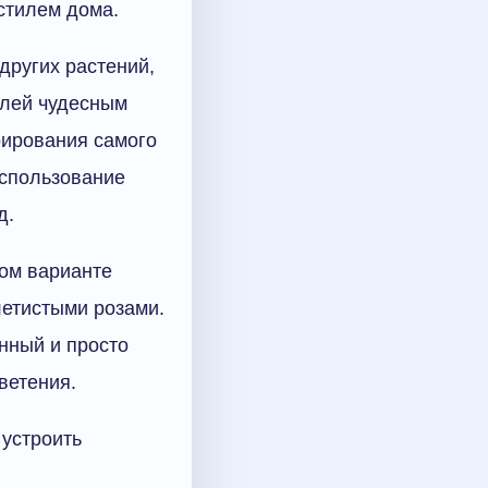
стилем дома.
других растений,
елей чудесным
рирования самого
Использование
д.
ком варианте
летистыми розами.
нный и просто
ветения.
устроить