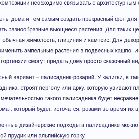
 композиции необходимо связывать с архитектурным 
ены дома и тем самым создать прекрасный фон для 
ть разнообразные вьющиеся растения. Для таких ц
 обычная жимолость, глициния и кампсис. Для деко
рименить ампельные растения в подвесных кашпо. 
 гортензии смогут придать дому просто сказочный ви
ный вариант – палисадник-розарий. У калитки, в та
адника, строят перголу или арку, которую увивают п
мечательностью такого палисадника будет несравне
мат, который будет, источатся, розами во время их ц
менные дизайнерские подходы в палисаднике можно 
ой прудик или альпийскую горку.